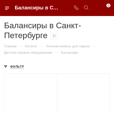
0
Балансиры в Санкт-Петербурге купить по доступным ценам с доставкой от 0ФФЕР.ру
Балансиры в Санкт-
Петербурге
37
—
—
—
Главная
Каталог
Уличная мебель для парков
—
Детское игровое оборудование
Балансиры
ФИЛЬТР