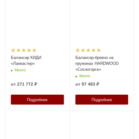
Балансир КИДИ
Балансир-бревно на
«Ланкастер»
пружинах HARDWOOD
«Сосногорск»
Много
Много
от
271 772 ₽
от
97 483 ₽
Подробнее
Подробнее