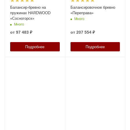
Балансир-бревно на
Балансировочное бревно
пружинах HARDWOOD
«Переправа»
«Сосногорск»
Много
Много
от
97 483 ₽
от
207 554 ₽
Подробнее
Подробнее