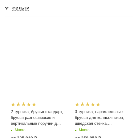
ФИЛЬТР
2 турника, брусья стандарт,
3 турника, параллельные
брусья разноширокие и
брусья для колясочников,
вертикальные поручни для
шведская стенка,
ОВ «Исполин»
перекладина для
Много
Много
отжиманий и вертикальные