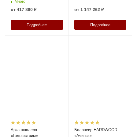
и вертикальные поручни
Много
«Эксперт»
от
417 880 ₽
от
1 147 262 ₽
Подробнее
Подробнее
Арка-шпалера
Балансир HARDWOOD
«Гольфстрим»
«Ачинск»