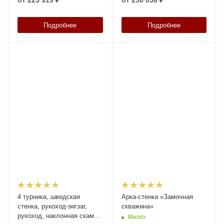
от
225 919 ₽
от
250 058 ₽
поручни для ОВ «Титан»
Подробнее
Подробнее
4 турника, шведская
Арка-стенка «Замочная
стенка, рукоход-зигзаг,
скважина»
рукоход, наклонная скамья
Много