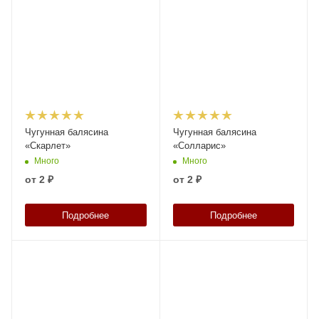
Чугунная балясина
Чугунная балясина
«Скарлет»
«Солларис»
Много
Много
от
2 ₽
от
2 ₽
Подробнее
Подробнее