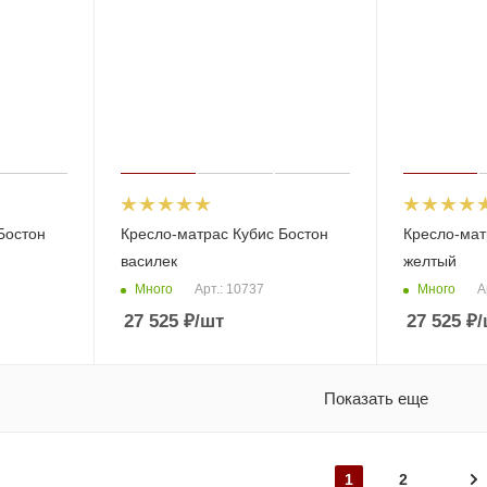
Бостон
Кресло-матрас Кубис Бостон
Кресло-мат
василек
желтый
Много
Много
Арт.: 10737
А
27 525
₽
/шт
27 525
₽
/
Показать еще
1
2