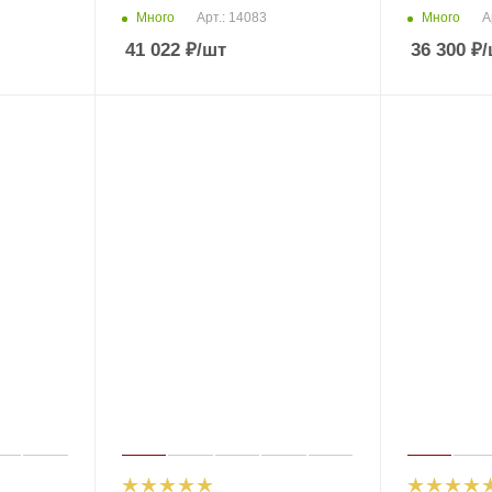
Много
Много
Арт.: 14083
А
41 022
₽
/шт
36 300
₽
/