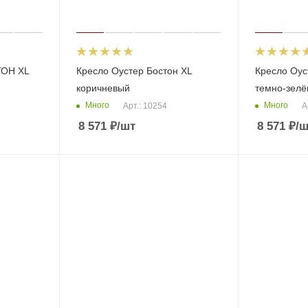
ТОН XL
Кресло Оустер Бостон XL
Кресло Оус
коричневый
темно-зел
Много
Много
Арт.: 10254
А
8 571
₽
/шт
8 571
₽
/ш