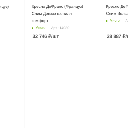
нцуз)
Кресло ДеФранс (Француз)
Кресло ДеФ
-
Слим Денззо шенилл -
Слим Вель
комфорт
Много
А
Много
Арт.: 14080
32 746
₽
/шт
28 887
₽
/