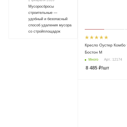
2 февраля 2026
Мусоросбросы
строительные —
удобный и безопасный
способ удаления мусора
со стройплощадок
Кресло Оустер Комбо 
Бостон M
Много
Арт.: 12174
8 485
₽
/шт