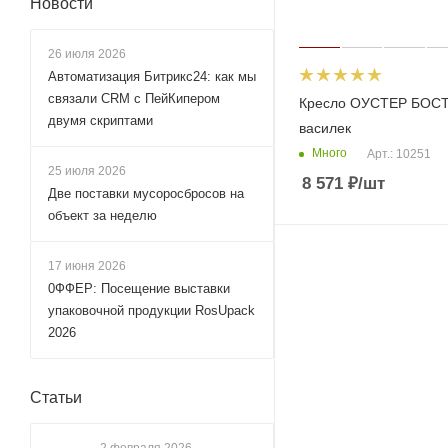
Новости
26 июля 2026
Автоматизация Битрикс24: как мы
связали CRM с ПейКипером
Кресло ОУСТЕР БОС
двумя скриптами
василек
Много
Арт.: 10251
25 июля 2026
8 571
₽
/шт
Две поставки мусоросбросов на
объект за неделю
17 июня 2026
0ФФЕР: Посещение выставки
упаковочной продукции RosUpack
2026
Статьи