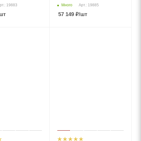
Много
рт.: 19883
Арт.: 19885
шт
57 149
₽
/шт