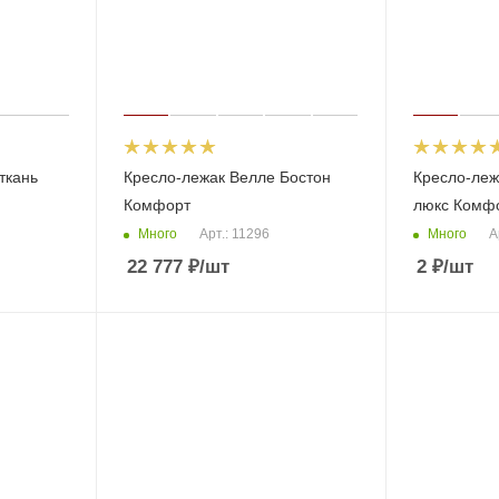
ткань
Кресло-лежак Велле Бостон
Кресло-леж
Комфорт
люкс Комф
Много
Много
Арт.: 11296
А
22 777
₽
/шт
2
₽
/шт