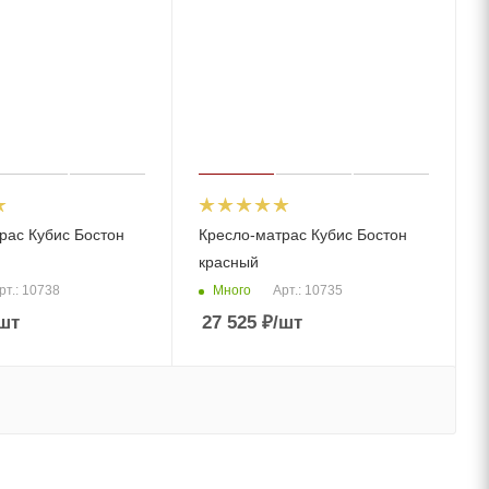
рас Кубис Бостон
Кресло-матрас Кубис Бостон
красный
Много
рт.: 10738
Арт.: 10735
шт
27 525
₽
/шт