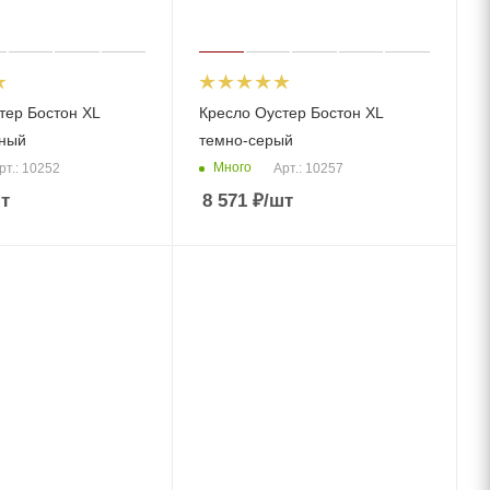
тер Бостон XL
Кресло Оустер Бостон XL
ёный
темно-серый
Много
рт.: 10252
Арт.: 10257
т
8 571
₽
/шт