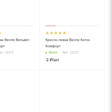
ак Велле Вельвет-
Кресло-лежак Велле Китон
орт
Комфорт
Много
рт.: 12171
Арт.: 12172
2
₽
/шт