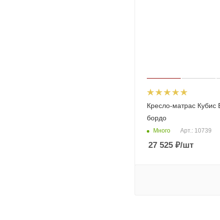
Кресло-матрас Кубис 
бордо
Много
Арт.: 10739
27 525
₽
/шт