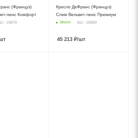
ранс (Француз)
Кресло ДеФранс (Француз)
вет-люкс Комфорт
Слим Вельвет-люкс Премиум
Много
рт.: 19879
Арт.: 19880
шт
45 213
₽
/шт