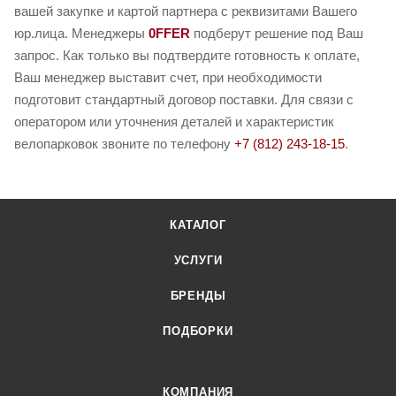
вашей закупке и картой партнера с реквизитами Вашего
юр.лица. Менеджеры
0FFER
подберут решение под Ваш
запрос. Как только вы подтвердите готовность к оплате,
Ваш менеджер выставит счет, при необходимости
подготовит стандартный договор поставки. Для связи с
оператором или уточнения деталей и характеристик
велопарковок звоните по телефону
+7 (812) 243-18-15
.
КАТАЛОГ
УСЛУГИ
БРЕНДЫ
ПОДБОРКИ
КОМПАНИЯ