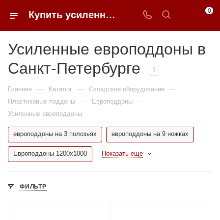
0
Купить усиленные европоддоны в Санкт-Петербурге недорого | 0FFER
Усиленные европоддоны в
Санкт-Петербурге
1
—
—
—
Главная
Каталог
Складское оборудование
—
—
Пластиковые поддоны
Европоддоны
Усиленные европоддоны
европоддоны на 3 полозьях
европоддоны на 9 ножках
Европоддоны 1200х1000
Показать еще
ФИЛЬТР