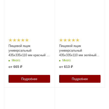
Пищевой ящик
Пищевой ящик
универсальный
универсальный
435х335х110 мм красный с
435х335х110 мм зелёный
перфорированными
со сплошными стенками,
Много
Много
стенками сплошным дном и
дном и крышкой
от
665 ₽
от
613 ₽
крышкой
Подробнее
Подробнее