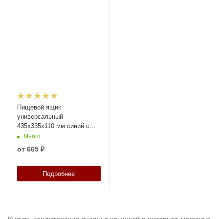
Пищевой ящик
универсальный
435х335х110 мм синий с
перфорированными
Много
стенками и дном с крышкой
от
665 ₽
Подробнее