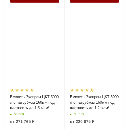
Емкость Экопром ЦКТ 5000
Емкость Экопром ЦКТ 5000
л с патрубком 160мм под
л с патрубком 160мм под
плотность до 1,5 г/см³
плотность до 1,2 г/см³
белая в обрешетке New
белая в обрешетке New
Много
Много
(разборной) с лестницей
(разборной) с лестницей
от
271 765 ₽
от
220 675 ₽