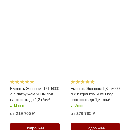
Емкость Экопром ЦКТ 5000
Емкость Экопром ЦКТ 5000
л с патрубком 90мм под
л с патрубком 90мм под
плотность до 1,2 г/см³
плотность до 1,5 г/см³
белая в обрешетке New
белая в обрешетке New
Много
Много
(разборной) с лестницей
(разборной) с лестницей
от
219 705 ₽
от
270 795 ₽
Подробнее
Подробнее