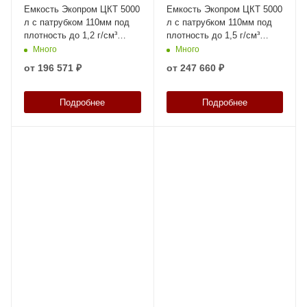
Емкость Экопром ЦКТ 5000
Емкость Экопром ЦКТ 5000
л с патрубком 110мм под
л с патрубком 110мм под
плотность до 1,2 г/см³
плотность до 1,5 г/см³
белая в обрешетке New
белая в обрешетке New
Много
Много
(разборной)
(разборной)
от
196 571 ₽
от
247 660 ₽
Подробнее
Подробнее