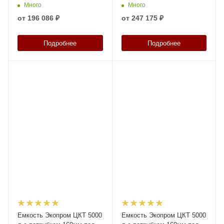
белая в обрешетке New
белая в обрешетке New
Много
Много
(разборной)
(разборной)
от
196 086 ₽
от
247 175 ₽
Подробнее
Подробнее
Емкость Экопром ЦКТ 5000
Емкость Экопром ЦКТ 5000