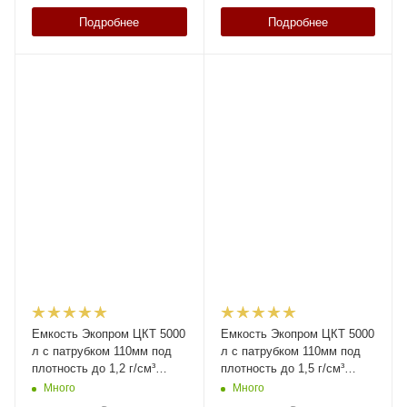
Подробнее
Подробнее
Емкость Экопром ЦКТ 5000
Емкость Экопром ЦКТ 5000
л с патрубком 110мм под
л с патрубком 110мм под
плотность до 1,2 г/см³
плотность до 1,5 г/см³
белая в обрешетке New
белая в обрешетке New
Много
Много
(разборной) с лестницей
(разборной) с лестницей