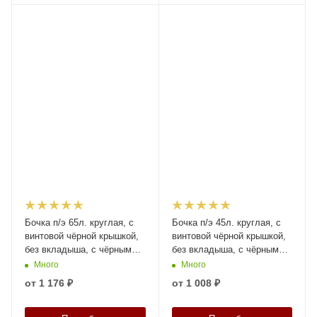
Бочка п/э 65л. круглая, с
Бочка п/э 45л. круглая, с
винтовой чёрной крышкой,
винтовой чёрной крышкой,
без вкладыша, с чёрными
без вкладыша, с чёрными
ручками, код: 38438
ручками, код: 38437
Много
Много
от
1 176 ₽
от
1 008 ₽