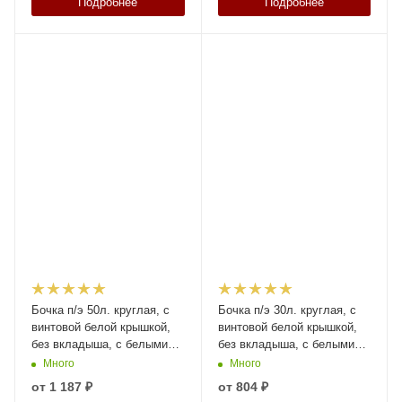
Подробнее
Подробнее
Бочка п/э 50л. круглая, с
Бочка п/э 30л. круглая, с
винтовой белой крышкой,
винтовой белой крышкой,
без вкладыша, с белыми
без вкладыша, с белыми
ручками, код: 38436
ручками, код: 38435
Много
Много
от
1 187 ₽
от
804 ₽