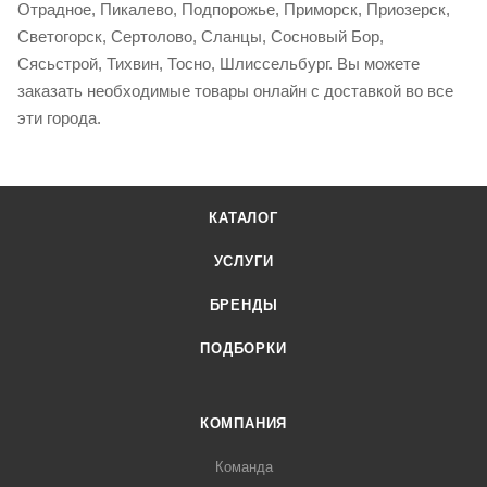
Отрадное, Пикалево, Подпорожье, Приморск, Приозерск,
Светогорск, Сертолово, Сланцы, Сосновый Бор,
Сясьстрой, Тихвин, Тосно, Шлиссельбург. Вы можете
заказать необходимые товары онлайн с доставкой во все
эти города.
КАТАЛОГ
УСЛУГИ
БРЕНДЫ
ПОДБОРКИ
КОМПАНИЯ
Команда