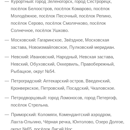
Курортный: город Зеленогорск, город Сестрорецк,
посёлок Белоостров, посёлок Комарово, посёлок
Молодёжное, посёлок Песочный, посёлок Репино,
посёлок Серово, посёлок Смолячково, посёлок
Солнечное, посёлок Ушково.
Московский: Гагаринское, Звёздное, Московская
застава, Новоизмайловское, Пулковский меридиан.
Невский: Ивановский, Народный, Невская застава,
Невский, Обуховский, Оккервиль, Правобережный,
Рыбацкое, округ №54.
Петроградский: Аптекарский остров, Введенский,
Кронверкское, Петровский, Посадский, Чкаловское.
Петродворцовый: город Ломоносов, город Петергоф,
посёлок Стрельна.
Приморский: Коломяги, Комендантский аэродром,
Лахта-Ольгино, Чёрная речка, Юнтолово, Озеро Долгое,
округ №65, посёлок Лисий Нос.