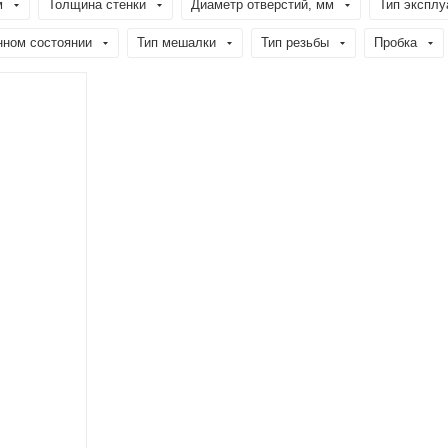
м
Толщина стенки
Диаметр отверстий, мм
Тип эксплу
нном состоянии
Тип мешалки
Тип резьбы
Пробка