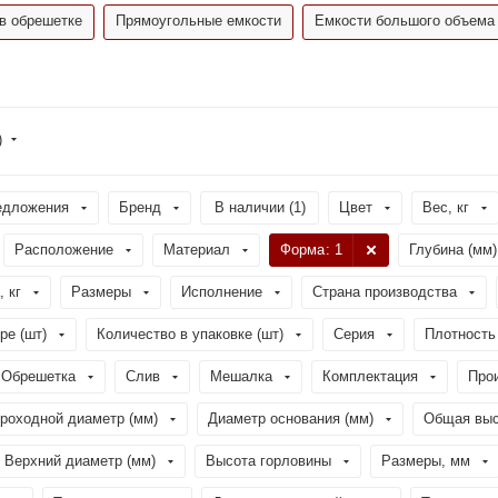
в обрешетке
Прямоугольные емкости
Емкости большого объема
)
едложения
Бренд
В наличии (
1
)
Цвет
Вес, кг
Расположение
Материал
Форма
: 1
Глубина (мм)
, кг
Размеры
Исполнение
Страна производства
ре (шт)
Количество в упаковке (шт)
Серия
Плотность 
Обрешетка
Слив
Мешалка
Комплектация
Про
роходной диаметр (мм)
Диаметр основания (мм)
Общая выс
Верхний диаметр (мм)
Высота горловины
Размеры, мм