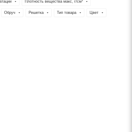
атации
Плотность вещества макс, г/см³
Обруч
Решетка
Тип товара
Цвет