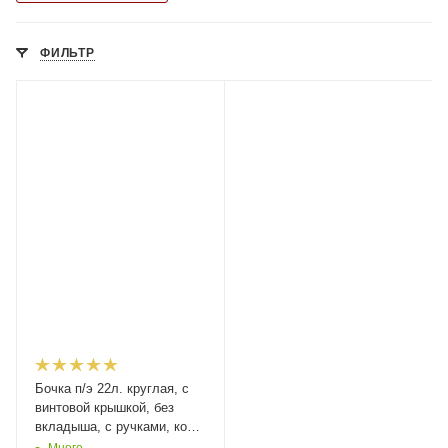
ФИЛЬТР
Бочка п/э 22л. круглая, с
винтовой крышкой, без
вкладыша, с ручками, код:
35773
Много