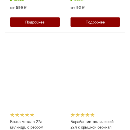
27, код: 03273
от
599 ₽
от
92 ₽
Подробнее
Подробнее
Бочка металл 27л.
Барабан металлический
цилиндр, с ребром
27л с крышкой берикап,