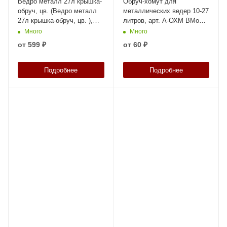
Ведро металл 27л крышка-
Обруч-хомут для
обруч, цв. (Ведро металл
металлических ведер 10-27
27л крышка-обруч, цв. ),
литров, арт. А-ОХМ ВМо
арт. ВМо 27б, код: 22079
10, ВМо 20, ВМо 25, ВМо
Много
Много
27, код: 19963
от
599 ₽
от
60 ₽
Подробнее
Подробнее