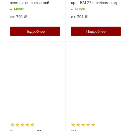
жесткости, с крышкой
арт.: БМ 27 с ребром, код:
берикап 57мм, арт.: БМ 27
23791
Много
Много
с ребром, код: 23792
от
701 ₽
от
701 ₽
Подробнее
Подробнее