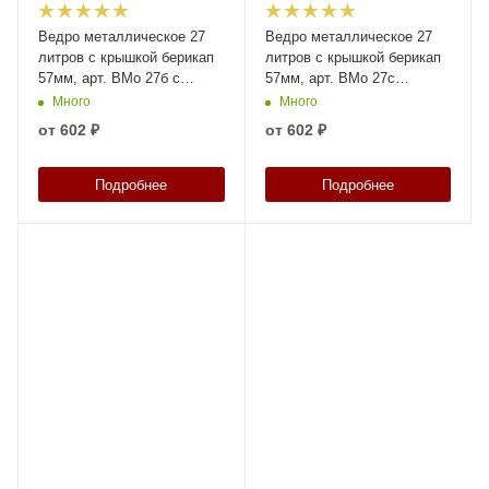
Ведро металлическое 27
Ведро металлическое 27
литров с крышкой берикап
литров с крышкой берикап
57мм, арт. ВМо 27б с
57мм, арт. ВМо 27с
берикапом 57мм, код:
берикап 57мм, код: 25551
Много
Много
25552
от
602 ₽
от
602 ₽
Подробнее
Подробнее