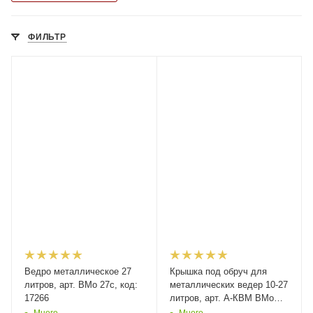
ФИЛЬТР
Ведро металлическое 27
Крышка под обруч для
литров, арт. ВМо 27с, код:
металлических ведер 10-27
17266
литров, арт. А-КВМ ВМо
10, ВМо 20, ВМо 25, ВМо
Много
Много