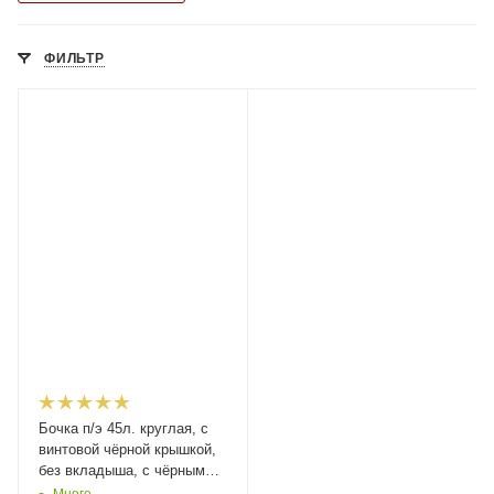
ФИЛЬТР
Бочка п/э 45л. круглая, с
винтовой чёрной крышкой,
без вкладыша, с чёрными
ручками, код: 38437
Много