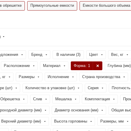
в обрешетке
Прямоугольные емкости
Емкости большого объема
)
едложения
Бренд
В наличии (
3
)
Цвет
Вес, кг
Расположение
Материал
Форма
: 1
Глубина (мм)
, кг
Размеры
Исполнение
Страна производства
ре (шт)
Количество в упаковке (шт)
Серия
Плотность 
Обрешетка
Слив
Мешалка
Комплектация
Про
роходной диаметр (мм)
Диаметр основания (мм)
Общая выс
Верхний диаметр (мм)
Высота горловины
Размеры, мм