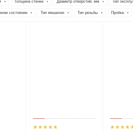
м
Толщина стенки
Диаметр отверстий, мм
Тип эксплу
нном состоянии
Тип мешалки
Тип резьбы
Пробка