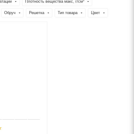
атации
Плотность вещества макс, г/см³
Обруч
Решетка
Тип товара
Цвет