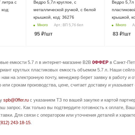
 литра с
Ведро 5,7л круглое, с
Ведро 5,7л 
 код:
металлической ручкой, с белой
пластиковой
крышкой, код: 36276
крышкой, к
Много
Много
Арт.: ВП 5,7б бел
А
95
₽
/шт
83
₽
/шт
вые емкости 5.7 л в интернет-магазине B2B
0ФФЕР
в Санкт-Пет
иант круглых пластиковых емкость объемом 5.7 л. Наши сейлзы
 нам на электронную почту, менеджер берет заявку в работу и о
или срокам производства, цене, считает доставку и указывает 
ту
spb@0ffer.ru
с указанием ТЗ по вашей закупке и картой партн
ш запрос. Как только вы подтвердите готовность к оплате, Ваш
тавки. Для связи с оператором или уточнения деталей и характ
(812) 243-18-15
.