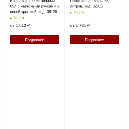
Бочка-бак хозяйственный
Пластиковая бочка 65
65л с навесными ручками и
литров, код: 32016
синей крышкой, код: 36126
Много
Много
от
1 012 ₽
от
1 761 ₽
Подробнее
Подробнее