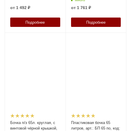
от
1 492 ₽
от
1 761 ₽
Подробнее
Подробнее
Бочка п/э 65л. круглая, с
Пластиковая бочка 65
винтовой чёрной крышкой,
литров, арт.: БП 65 по, код: