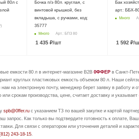
ный 80л с
Бочка п/э 80л. круглая, с
Бак хозяйс
белой
винтовой крышкой, без
арт.: ББХ-8
вкладыша, с ручками, код:
Много
А
35777
Р)
Много
Арт.: БПЗ 80
1 435
₽
/шт
1 592
₽
/ш
вые емкости 80 л в интернет-магазине B2B
0ФФЕР
в Санкт-Пете
риант круглых пластиковых емкость объемом 80 л. Наши сейлзы 
 нам на электронную почту, менеджер берет заявку в работу и о
или срокам производства, цене, считает доставку и указывает 
ту
spb@0ffer.ru
с указанием ТЗ по вашей закупке и картой партн
ш запрос. Как только вы подтвердите готовность к оплате, Ваш
тавки. Для связи с оператором или уточнения деталей и харак
(812) 243-18-15
.