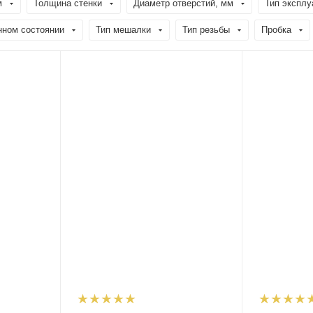
м
Толщина стенки
Диаметр отверстий, мм
Тип эксплу
нном состоянии
Тип мешалки
Тип резьбы
Пробка