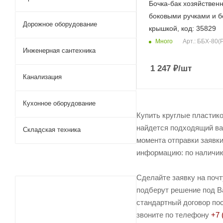
Бочка-бак хозяйствен
боковыми ручками и 
Дорожное оборудование
крышкой, код: 35829
Много
Арт.: ББХ-80(
Инженерная сантехника
1 247
₽
/шт
Канализация
Кухонное оборудование
Купить круглые пластико
найдется подходящий ва
Складская техника
момента отправки заявки
информацию: по наличию 
Сделайте заявку на поч
подберут решение под Ва
стандартный договор пос
звоните по телефону
+7 