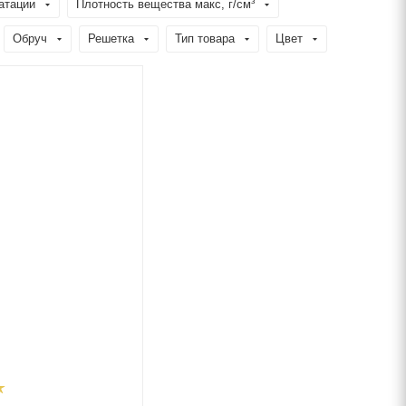
атации
Плотность вещества макс, г/см³
Обруч
Решетка
Тип товара
Цвет