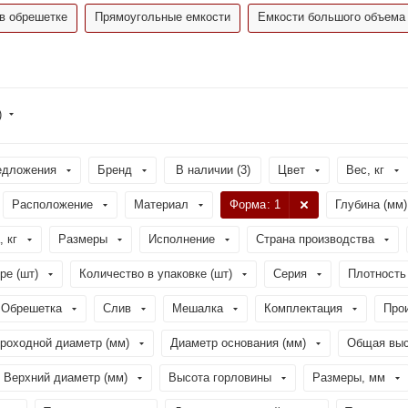
в обрешетке
Прямоугольные емкости
Емкости большого объема
)
едложения
Бренд
В наличии (
3
)
Цвет
Вес, кг
Расположение
Материал
Форма
: 1
Глубина (мм)
, кг
Размеры
Исполнение
Страна производства
ре (шт)
Количество в упаковке (шт)
Серия
Плотность 
Обрешетка
Слив
Мешалка
Комплектация
Про
роходной диаметр (мм)
Диаметр основания (мм)
Общая выс
Верхний диаметр (мм)
Высота горловины
Размеры, мм