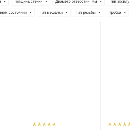
м
Толщина стенки
Диаметр отверстий, мм
Тип эксплу
нном состоянии
Тип мешалки
Тип резьбы
Пробка