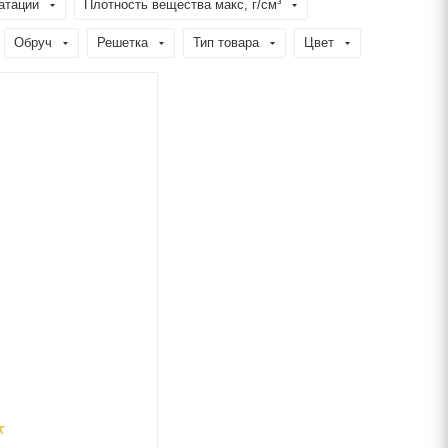
атации
Плотность вещества макс, г/см³
Обруч
Решетка
Тип товара
Цвет