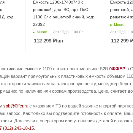
для
Емкость 1200х1740х740 с
Емкость 12
с
решеткой, для IBC, арт. ПдО
решеткой, а
1Д, код:
1100 Cr c решеткой синий, код:
решеткой ж
22392
Много
Много
Арт.: ПдО 1100 Cr
Арт.: ПдО 11
112 299
₽
/шт
112 299
₽
ластиковые емкости 1100 л в интернет-магазине B2B
0ФФЕР
в С
ящий вариант прямоугольных пластиковых емкость объемом 1100
нта отправки заявки нам на электронную почту, менеджер берет 
рмацию: по наличию или срокам производства, цене, считает дос
ту
spb@0ffer.ru
с указанием ТЗ по вашей закупке и картой партн
ш запрос. Как только вы подтвердите готовность к оплате, Ваш
тавки. Для связи с оператором или уточнения деталей и харак
7 (812) 243-18-15
.