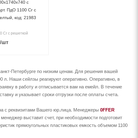
00х1740х740 с
рт. ПдО 1100 Cr c
елтый, код: 21983
00 Cr c решеткой
/шт
анкт-Петербурге по низким ценам. Для решения вашей
 л. Наши сейлзы реагируют оперативно. Оперативно, в
заявку в работу и отписывается вам на емейл. В течение
тавку и указывает сроки отгрузки после оплаты счета.
ера с реквизитами Вашего юр.лица. Менеджеры
0FFER
 менеджер выставит счет, при необходимости подготовит
теристик прямоугольных пластиковых емкость объемом 1100