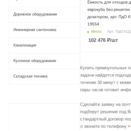
Емкость для отходов 
еврокуба без решетки 
Дорожное оборудование
дозатором, арт. ПдО К
19554
Инженерная сантехника
Много
Арт.: ПдО К1Д
102 476
₽
/шт
Канализация
Кухонное оборудование
Купить прямоугольные п
задачи найдется подход
Складская техника
течение 30 минут с моме
пары часов готовит инфо
Сделайте заявку на поч
подберут решение под Ва
стандартный договор пос
л звоните по телефону
+