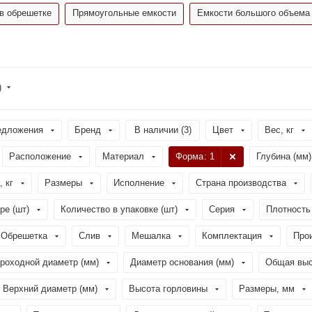
в обрешетке
Прямоугольные емкости
Емкости большого объема
)
едложения
Бренд
В наличии (
3
)
Цвет
Вес, кг
Расположение
Материал
Форма
: 1
Глубина (мм)
, кг
Размеры
Исполнение
Страна производства
ре (шт)
Количество в упаковке (шт)
Серия
Плотность 
Обрешетка
Слив
Мешалка
Комплектация
Про
роходной диаметр (мм)
Диаметр основания (мм)
Общая выс
Верхний диаметр (мм)
Высота горловины
Размеры, мм