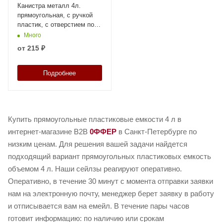
Канистра металл 4л.
прямоугольная, с ручкой
пластик, с отверстием под
берикап 42мм, арт. КМ-4н
Много
без берикапа 42мм, код:
от
215 ₽
28776
Подробнее
Купить прямоугольные пластиковые емкости 4 л в
интернет-магазине B2B
0ФФЕР
в Санкт-Петербурге по
низким ценам. Для решения вашей задачи найдется
подходящий вариант прямоугольных пластиковых емкость
объемом 4 л. Наши сейлзы реагируют оперативно.
Оперативно, в течение 30 минут с момента отправки заявки
нам на электронную почту, менеджер берет заявку в работу
и отписывается вам на емейл. В течение пары часов
готовит информацию: по наличию или срокам