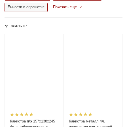
Емкости в обрешетке
Показать еще
ФИЛЬТР
Канистра п/э 157х138х245
Канистра металл 4л.
4л, штабелируемая. с
прямоугольная, с ручкой