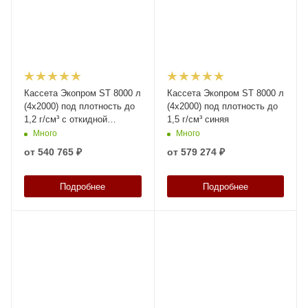
Кассета Экопром ST 8000 л
Кассета Экопром ST 8000 л
(4х2000) под плотность до
(4х2000) под плотность до
1,2 г/см³ с откидной
1,5 г/см³ синяя
крышкой синяя
Много
Много
от
540 765 ₽
от
579 274 ₽
Подробнее
Подробнее