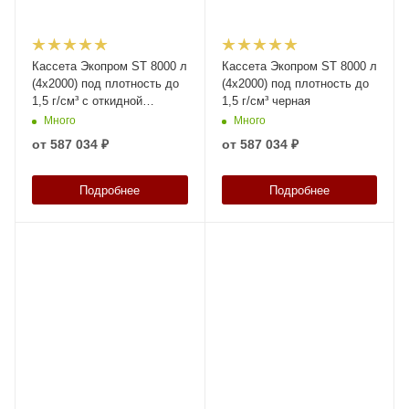
Кассета Экопром ST 8000 л
Кассета Экопром ST 8000 л
(4х2000) под плотность до
(4х2000) под плотность до
1,5 г/см³ с откидной
1,5 г/см³ черная
крышкой черная
Много
Много
от
587 034 ₽
от
587 034 ₽
Подробнее
Подробнее