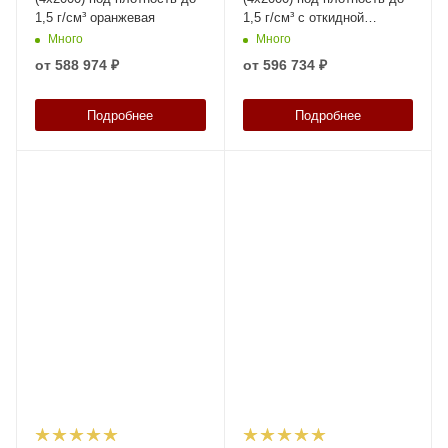
1,5 г/см³ оранжевая
1,5 г/см³ с откидной
крышкой оранжевая
Много
Много
от
588 974 ₽
от
596 734 ₽
Подробнее
Подробнее