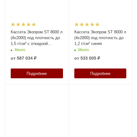
Кассета Экопром ST 8000 л
Кассета Экопром ST 8000 л
(4х2000) под плотность до
(4х2000) под плотность до
1,5 г/см³ с откидной
1,2 г/см³ синяя
крышкой синяя
Много
Много
от
587 034 ₽
от
533 005 ₽
Подробнее
Подробнее