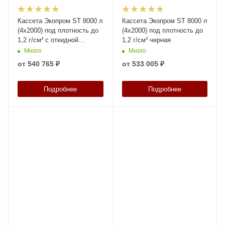
Кассета Экопром ST 8000 л
Кассета Экопром ST 8000 л
(4х2000) под плотность до
(4х2000) под плотность до
1,2 г/см³ с откидной
1,2 г/см³ черная
крышкой черная
Много
Много
от
540 765 ₽
от
533 005 ₽
Подробнее
Подробнее