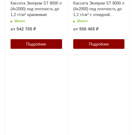
Кассета Экопром ST 8000 л
Кассета Экопром ST 8000 л
(4х2000) под плотность до
(4х2000) под плотность до
1,2 г/см³ оранжевая
1,2 г/см³ с откидной
крышкой оранжевая
Много
Много
от
542 705 ₽
от
550 465 ₽
Подробнее
Подробнее