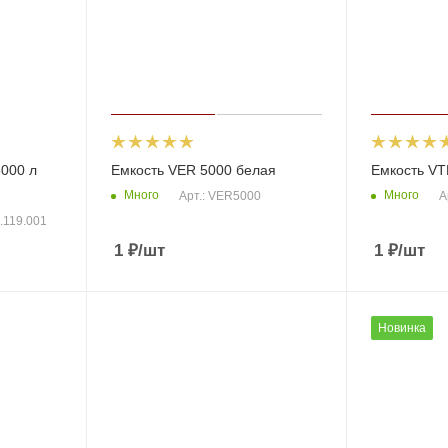
000 л
Емкость VER 5000 белая
Емкость VT
Много
Много
Арт.: VER5000
А
0.119.001
1
₽
/шт
1
₽
/шт
Новинка