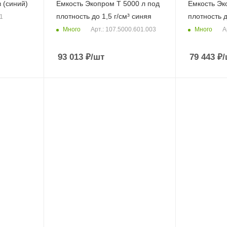
 (синий)
Емкость Экопром T 5000 л под
Емкость Эк
плотность до 1,5 г/см³ синяя
плотность д
1
Много
Много
Арт.: 107.5000.601.003
А
93 013
₽
/шт
79 443
₽
/