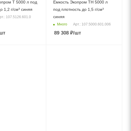
опром T 5000 л под
Емкость Экопром TH 5000 л
о 1,2 г/см³ синяя
под плотность до 1,5 г/см³
синяя
рт.: 107.5126.601.0
Много
Арт.: 107.5000.601.006
шт
89 308
₽
/шт