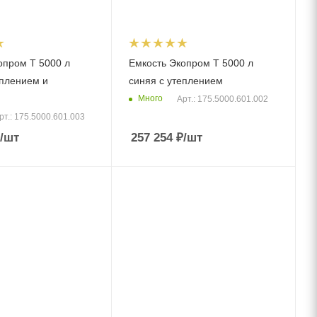
опром T 5000 л
Емкость Экопром T 5000 л
еплением и
синяя с утеплением
Много
Арт.: 175.5000.601.002
рт.: 175.5000.601.003
/шт
257 254
₽
/шт