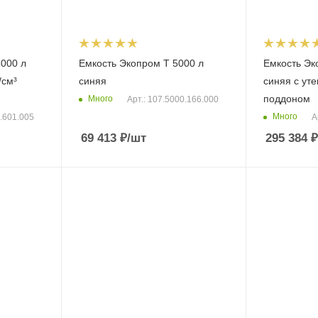
000 л
Емкость Экопром T 5000 л
Емкость Эк
/см³
синяя
синяя с ут
поддоном
Много
Арт.: 107.5000.166.000
Много
0.601.005
А
69 413
₽
/шт
295 384
₽