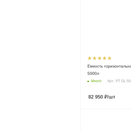
Емкость горизонтальн
5000л
Много
Арт.: PT GL 5
82 950
₽
/шт