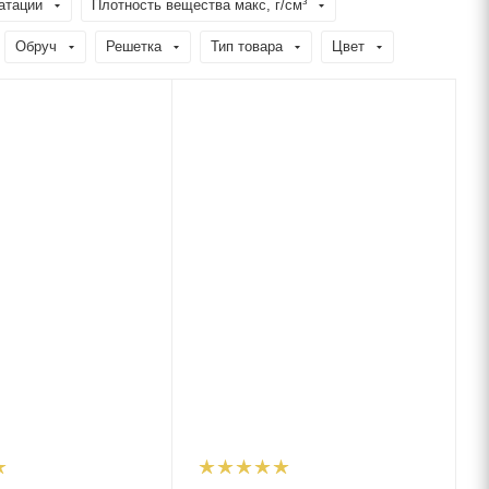
атации
Плотность вещества макс, г/см³
Обруч
Решетка
Тип товара
Цвет