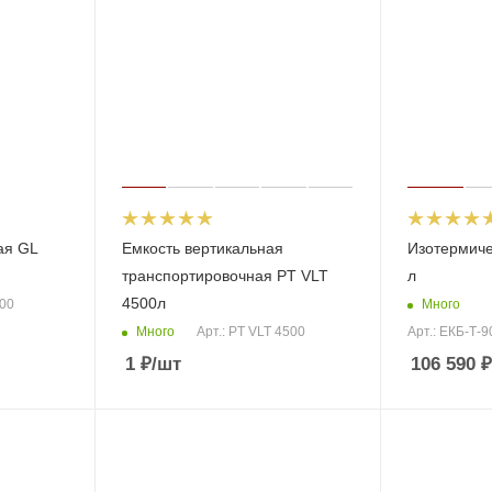
ая GL
Емкость вертикальная
Изотермиче
транспортировочная PT VLT
л
4500л
Много
000
Много
Арт.: PT VLT 4500
Арт.: ЕКБ-Т-
1
₽
/шт
106 590
₽