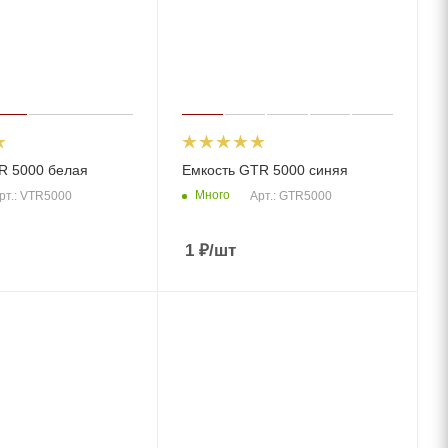
R 5000 белая
Емкость GTR 5000 синяя
Много
рт.: VTR5000
Арт.: GTR5000
1
₽
/шт