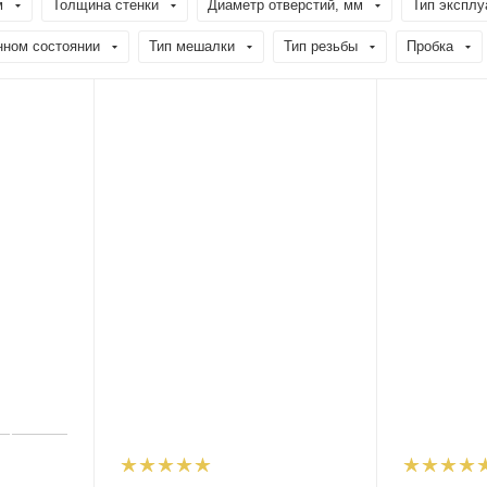
м
Толщина стенки
Диаметр отверстий, мм
Тип эксплу
нном состоянии
Тип мешалки
Тип резьбы
Пробка