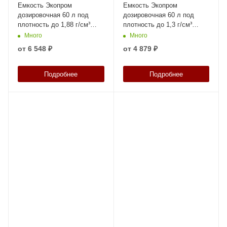
Емкость Экопром
Емкость Экопром
дозировочная 60 л под
дозировочная 60 л под
плотность до 1,88 г/см³
плотность до 1,3 г/см³
белая
белая
Много
Много
от
6 548 ₽
от
4 879 ₽
Подробнее
Подробнее