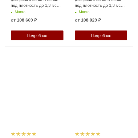
под плотность до 1,3 г/см³
под плотность до 1,3 г/см³
с лопастной мешалкой
с турбинной мешалкой
Много
Много
от
108 669 ₽
от
108 029 ₽
Подробнее
Подробнее