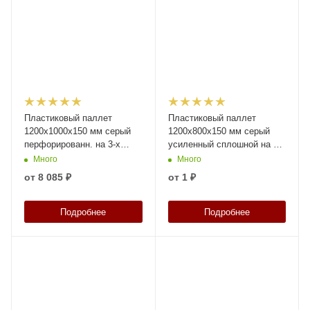
Пластиковый паллет
Пластиковый паллет
1200х1000х150 мм серый
1200х800х150 мм серый
перфорированн. на 3-х
усиленный сплошной на 3-х
полозьяx с бортиком и 1-ой
полозьяx с бортиком
Много
Много
трубой усиления
от
8 085 ₽
от
1 ₽
Подробнее
Подробнее