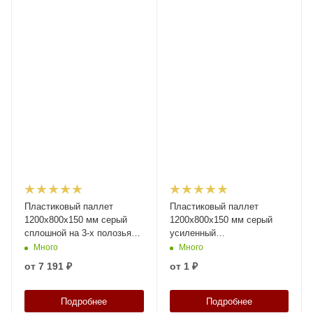
Пластиковый паллет
Пластиковый паллет
1200х800х150 мм серый
1200х800х150 мм серый
сплошной на 3-х полозьяx
усиленный
с бортиком и 1-ой трубой
перфорированный на 3-х
Много
Много
усиления
полозьяx с бортиком
от
7 191 ₽
от
1 ₽
Подробнее
Подробнее