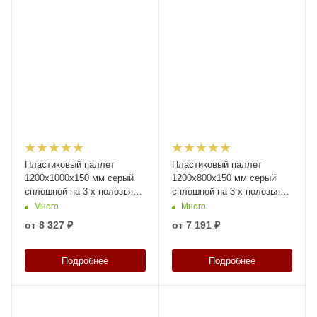
Пластиковый паллет
Пластиковый паллет
1200х1000х150 мм серый
1200х800х150 мм серый
сплошной на 3-х полозьяx
сплошной на 3-х полозьяx
с бортиком и 1-ой трубой
без бортика с 1-ой трубой
Много
Много
усиления
усиления
от
8 327 ₽
от
7 191 ₽
Подробнее
Подробнее