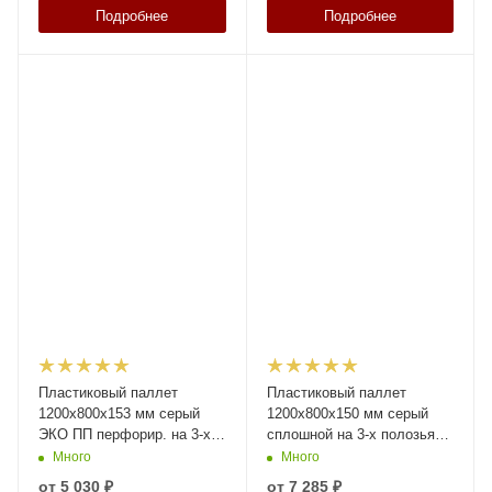
Подробнее
Подробнее
Пластиковый паллет
Пластиковый паллет
1200х800х153 мм серый
1200х800х150 мм серый
ЭКО ПП перфорир. на 3-х
сплошной на 3-х полозьяx
полозьяx с борт. и 2-мя
с бортиком и 2-мя трубами
Много
Много
трубами усиления
усиления
от
5 030 ₽
от
7 285 ₽