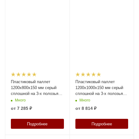
Пластиковый паллет
Пластиковый паллет
1200х800х150 мм серый
1200х1000х150 мм серый
сплошной на 3-х полозьяx
сплошной на 3-х полозьяx
без бортика с 2-мя трубами
без бортика и 2-мя трубами
Много
Много
усиления
усиления
от
7 285 ₽
от
8 814 ₽
Подробнее
Подробнее