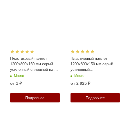
Пластиковый паллет
Пластиковый паллет
1200х800х150 мм серый
1200х800х150 мм серый
усиленный сплошной на 3-х
усиленный
полозьяx без бортика
перфорированный на 2-х
Много
Много
полозьяx с бортиком
от
1 ₽
от
2 925 ₽
Подробнее
Подробнее