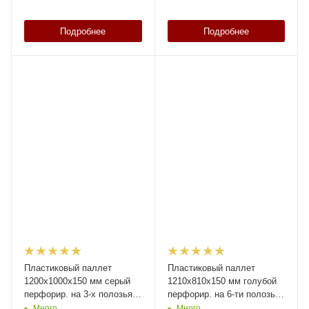
Подробнее
Подробнее
Пластиковый паллет
Пластиковый паллет
1200х1000х150 мм серый
1210х810х150 мм голубой
перфорир. на 3-х полозьяx
перфорир. на 6-ти полозьяx
с бортиком и 2-мя трубами
с бортиком с 2-мя трубами
Много
Много