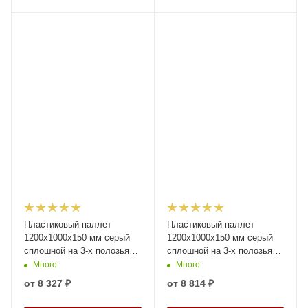
Пластиковый паллет
Пластиковый паллет
1200х1000х150 мм серый
1200х1000х150 мм серый
сплошной на 3-х полозьяx
сплошной на 3-х полозьяx
без бортика и 1-ой трубой
с бортиком и 2-мя трубами
Много
Много
усиления
усиления
от
8 327 ₽
от
8 814 ₽