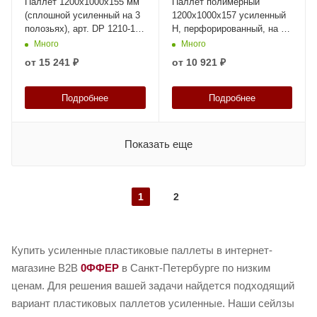
Паллет 1200х1000х155 мм
Паллет полимерный
(сплошной усиленный на 3
1200х1000х157 усиленный
полозьях), арт. DP 1210-1-1
Н, перфорированный, на 5
серый, код: 17552
полозьях, код: 34341
Много
Много
от
15 241 ₽
от
10 921 ₽
Подробнее
Подробнее
Показать еще
1
2
Купить усиленные пластиковые паллеты в интернет-
магазине B2B
0ФФЕР
в Санкт-Петербурге по низким
ценам. Для решения вашей задачи найдется подходящий
вариант пластиковых паллетов усиленные. Наши сейлзы