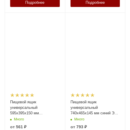
Подробнее
Подробнее
Пищевой ящик
Пищевой ящик
универсальный
универсальный
595х395х150 мм
740х465х145 мм синий ЭКО
прозрачный с
с перфорированными
Много
Много
перфорированными
стенками и дном
от
561 ₽
от
793 ₽
стенками и дном