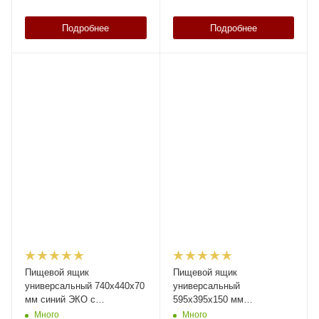
Подробнее
Подробнее
Пищевой ящик
Пищевой ящик
универсальный 740х440х70
универсальный
мм синий ЭКО с
595х395х150 мм
перфориров. стенками и
прозрачный ЭКО с
Много
Много