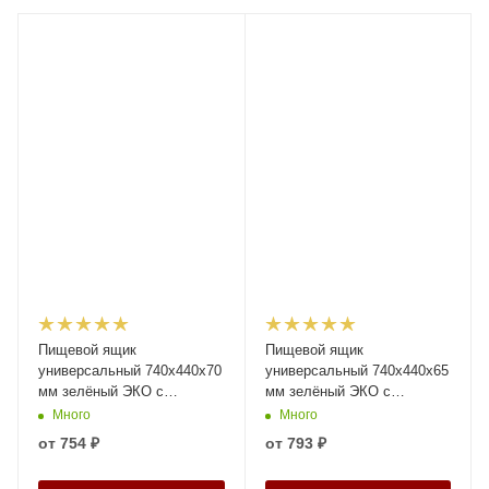
Пищевой ящик
Пищевой ящик
универсальный 740х440х70
универсальный 740x440x65
мм зелёный ЭКО с
мм зелёный ЭКО с
перфорированными
перфорированными
Много
Много
стенками и сплошным дном
стенками и дном
от
754 ₽
от
793 ₽