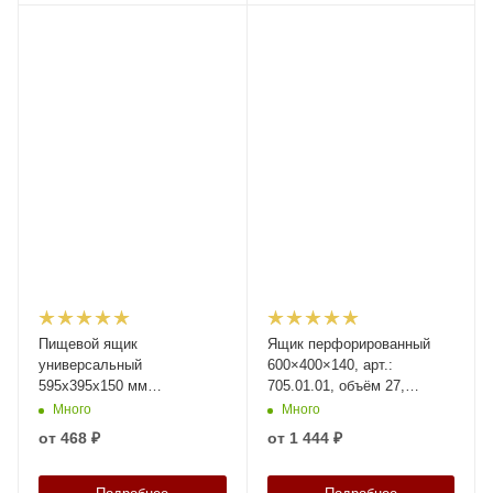
Пищевой ящик
Ящик перфорированный
универсальный
600×400×140, арт.:
595х395х150 мм
705.01.01, объём 27,
прозрачный ЭКО с
натуральный, код: 16400
Много
Много
перфорированными
от
468 ₽
от
1 444 ₽
стенками и дном