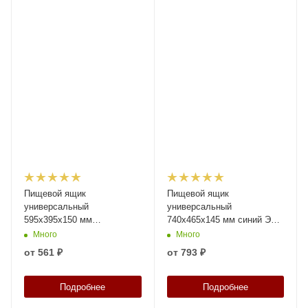
Пищевой ящик
Пищевой ящик
универсальный
универсальный
595х395х150 мм
740х465х145 мм синий ЭКО
прозрачный с
с перфорированными
Много
Много
перфорированными
стенками и дном
от
561 ₽
от
793 ₽
стенками и дном
Подробнее
Подробнее