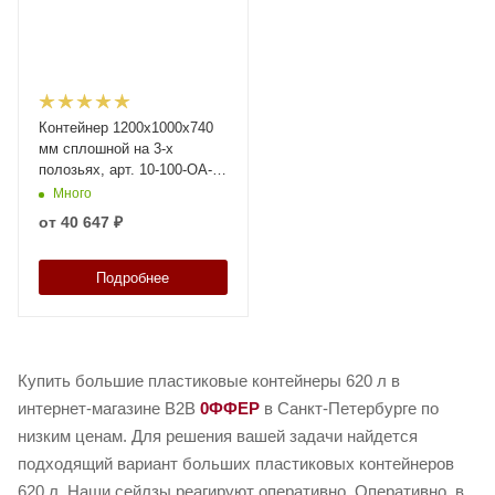
Контейнер 1200х1000х740
мм сплошной на 3-х
полозьях, арт. 10-100-ОА-
ACE-3 синий, код: 02437
Много
от
40 647 ₽
Подробнее
Купить большие пластиковые контейнеры 620 л в
интернет-магазине B2B
0ФФЕР
в Санкт-Петербурге по
низким ценам. Для решения вашей задачи найдется
подходящий вариант больших пластиковых контейнеров
620 л. Наши сейлзы реагируют оперативно. Оперативно, в