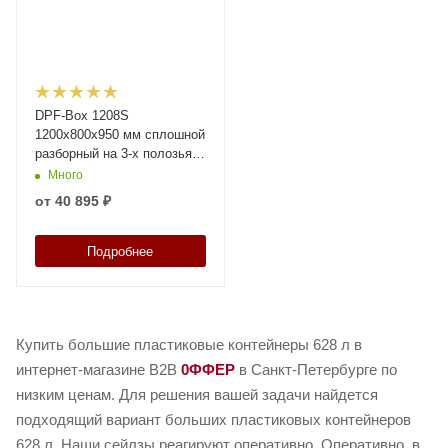
DPF-Box 1208S
1200x800x950 мм сплошной
разборный на 3-х полозьях
с 2-мя откид. дверцами,
Много
арт. DPF-Box 1208 S-S(3)
от
40 895 ₽
F2, код: 18721
Подробнее
Купить большие пластиковые контейнеры 628 л в
интернет-магазине B2B
0ФФЕР
в Санкт-Петербурге по
низким ценам. Для решения вашей задачи найдется
подходящий вариант больших пластиковых контейнеров
628 л. Наши сейлзы реагируют оперативно. Оперативно, в