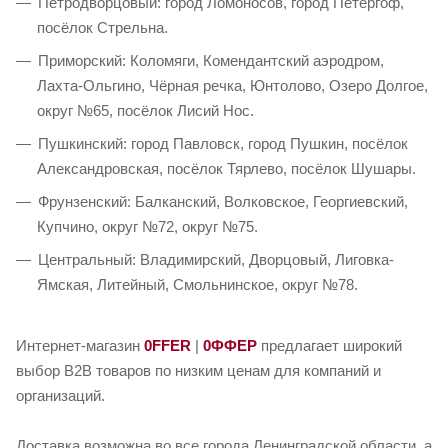
Петродворцовый: город Ломоносов, город Петергоф,
посёлок Стрельна.
Приморский: Коломяги, Комендантский аэродром,
Лахта-Ольгино, Чёрная речка, Юнтолово, Озеро Долгое,
округ №65, посёлок Лисий Нос.
Пушкинский: город Павловск, город Пушкин, посёлок
Александровская, посёлок Тярлево, посёлок Шушары.
Фрунзенский: Балканский, Волковское, Георгиевский,
Купчино, округ №72, округ №75.
Центральный: Владимирский, Дворцовый, Лиговка-
Ямская, Литейный, Смольнинское, округ №78.
Интернет-магазин
0FFER
|
0ФФЕР
предлагает широкий
выбор B2B товаров по низким ценам для компаний и
организаций.
Доставка возможна во все города Ленинградской области, а