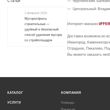
Статьи
Фрунзенский: Балканс
Центральный: Владим
2 февраля 2026
Мусоросбросы
Интернет-магазин
0FFE
строительные —
удобный и безопасный
способ удаления мусора
Доставка возможна во вс
со стройплощадок
Ивангород, Каменногорск
Отрадное, Пикалево, Под
Вы можете заказать необ
КАТАЛОГ
КОМПАНИЯ
УСЛУГИ
Команда
Вакансии