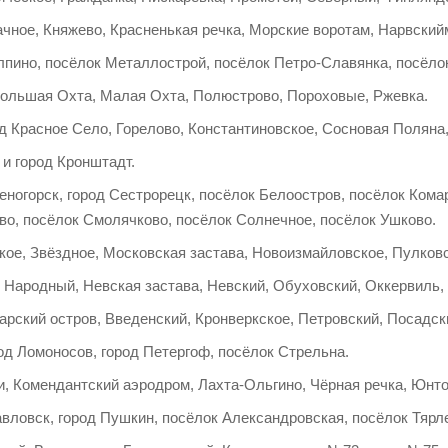
ачное, Княжево, Красненькая речка, Морские воротам, Нарвский
лпино, посёлок Металлострой, посёлок Петро-Славянка, посёло
Большая Охта, Малая Охта, Полюстрово, Пороховые, Ржевка.
д Красное Село, Горелово, Константиновское, Сосновая Поляна
и город Кронштадт.
еногорск, город Сестрорецк, посёлок Белоостров, посёлок Ком
во, посёлок Смолячково, посёлок Солнечное, посёлок Ушково.
кое, Звёздное, Московская застава, Новоизмайловское, Пулков
, Народный, Невская застава, Невский, Обуховский, Оккервиль
арский остров, Введенский, Кронверкское, Петровский, Посадск
д Ломоносов, город Петергоф, посёлок Стрельна.
, Комендантский аэродром, Лахта-Ольгино, Чёрная речка, Юнто
авловск, город Пушкин, посёлок Александровская, посёлок Тяр