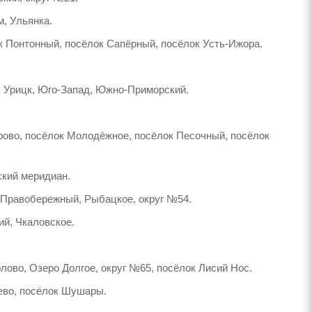
м, Ульянка.
к Понтонный, посёлок Сапёрный, посёлок Усть-Ижора.
, Урицк, Юго-Запад, Южно-Приморский.
арово, посёлок Молодёжное, посёлок Песочный, посёлок
ский меридиан.
, Правобережный, Рыбацкое, округ №54.
ий, Чкаловское.
лово, Озеро Долгое, округ №65, посёлок Лисий Нос.
лево, посёлок Шушары.