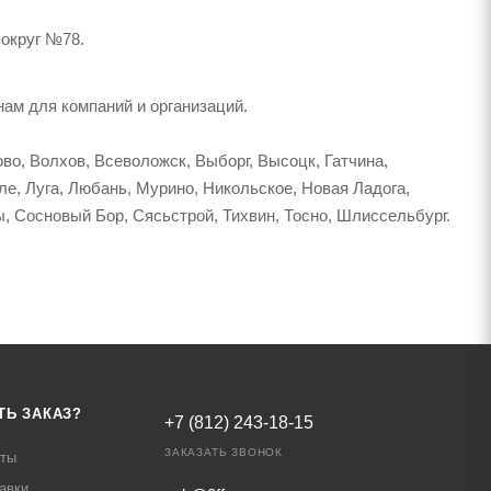
 округ №78.
ам для компаний и организаций.
во, Волхов, Всеволожск, Выборг, Высоцк, Гатчина,
ле, Луга, Любань, Мурино, Никольское, Новая Ладога,
, Сосновый Бор, Сясьстрой, Тихвин, Тосно, Шлиссельбург.
ТЬ ЗАКАЗ?
+7 (812) 243-18-15
ЗАКАЗАТЬ ЗВОНОК
аты
авки