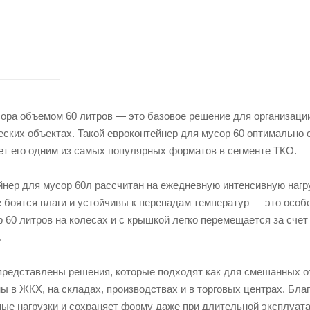
ора объемом 60 литров — это базовое решение для организации
ских объектах. Такой евроконтейнер для мусор 60 оптимально 
ет его одним из самых популярных форматов в сегменте ТКО.
нер для мусор 60л рассчитан на ежедневную интенсивную нагр
 боятся влаги и устойчивы к перепадам температур — это особ
 60 литров на колесах и с крышкой легко перемещается за счет
.
r представлены решения, которые подходят как для смешанных о
ы в ЖКХ, на складах, производствах и в торговых центрах. Бл
ые нагрузки и сохраняет форму даже при длительной эксплуата