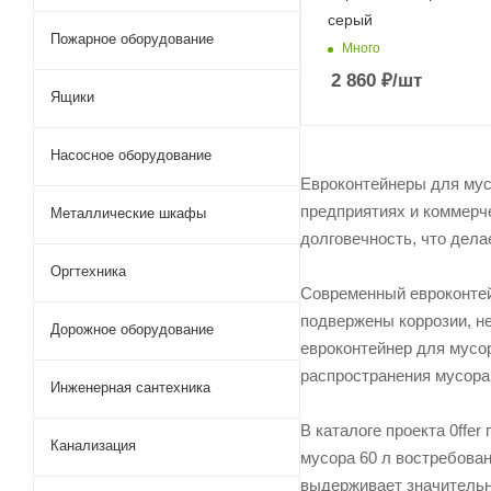
серый
Пожарное оборудование
Много
2 860
₽
/шт
Ящики
Насосное оборудование
Евроконтейнеры для мус
предприятиях и коммерче
Металлические шкафы
долговечность, что дела
Оргтехника
Современный евроконтей
подвержены коррозии, не
Дорожное оборудование
евроконтейнер для мусор
распространения мусора
Инженерная сантехника
В каталоге проекта 0ffe
Канализация
мусора 60 л востребован
выдерживает значительн