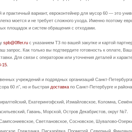
 и практичный вариант, евроконтейнер для мусор 60 — это уни
легко моется и не требует сложного ухода. Именно поэтому ев
ых площадок и систем обращения с отходами.
ту
spb@0ffer.ru
с указанием ТЗ по вашей закупке и картой партн
ш запрос. Как только вы подтвердите готовность к оплате, Ваш
тавки. Для связи с оператором или уточнения деталей и характ
8-15
.
твенных учреждений и подрядных организаций Санкт-Петербурга 
ора 60 л", но и быстрая
доставка
по Санкт-Петербурге и района
иралтейский, Екатерингофский, Измайловское, Коломна, Семёно
сильевский, Гавань, Морской, Остров Декабристов, округ №7.
 Сампсониевское, Светлановское, Сосновское, Шувалово-Озерки
ческое, Гражданка, Пискарёвка, Прометей, Северный, Финляндс