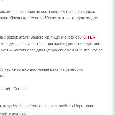
версальное решение по соотношению цены и ресурса,
роконтейнеры для мусора 60л остаются стандартом для
ера с реквизитами Вашего юр.лица. Менеджеры
0FFER
 менеджер выставит счет, при необходимости подготовит
еристик контейнеров для мусора объемом 60 л звоните по
у нас не только доступные цены на категорию
м:.
вский, Сенной.
, округ №15, посёлок Левашово, посёлок Парголово.
кий, округ №21.