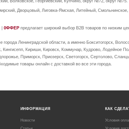
кий, Волковское, Георгиевский, Купчино, округ №72, округ №75.
ирский, Дворцовый, Лиговка-Ямская, Литейный, Смольнинское,
R
|
0ФФЕР
предлагает широкий выбор B2B товаров по низким цен
е города Ленинградской области, а именно Бокситогорск, Волосо
, Кингисепп, Кириши, Кировск, Коммунар, Кудрово, Лодейное По
порожье, Приморск, Приозерск, Светогорск, Сертолово, Сланцы
ходимые товары онлайн с доставкой во все эти города.
ИНФОРМАЦИЯ
КАК СДЕЛА
Новости
Условия опл
Статьи
Условия дост