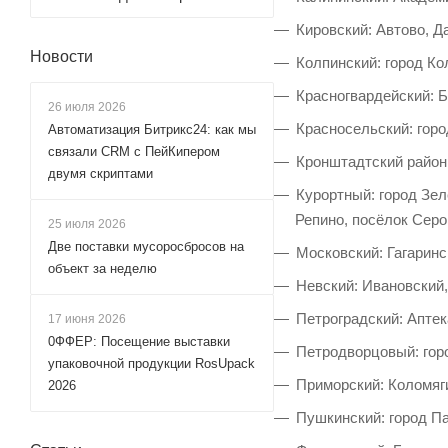
Кировский: Автово, Д
Новости
Колпинский: город Ко
Красногвардейский: 
26 июля 2026
Красносельский: горо
Автоматизация Битрикс24: как мы
связали CRM с ПейКипером
Кронштадтский район 
двумя скриптами
Курортный: город Зел
Репино, посёлок Серо
25 июля 2026
Две поставки мусоросбросов на
Московский: Гагаринс
объект за неделю
Невский: Ивановский
Петроградский: Аптек
17 июня 2026
0ФФЕР: Посещение выставки
Петродворцовый: горо
упаковочной продукции RosUpack
Приморский: Коломяги
2026
Пушкинский: город П