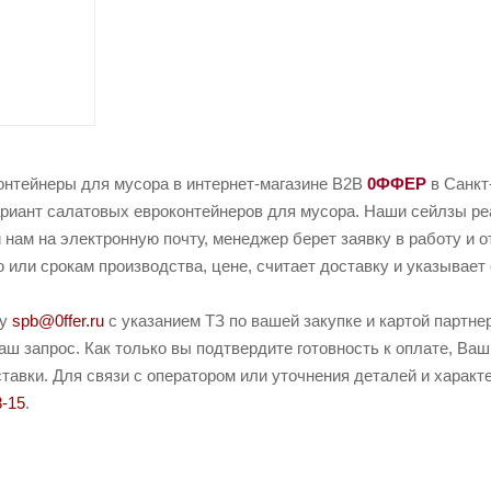
онтейнеры для мусора в интернет-магазине B2B
0ФФЕР
в Санкт
риант салатовых евроконтейнеров для мусора. Наши сейлзы реаг
 нам на электронную почту, менеджер берет заявку в работу и о
или срокам производства, цене, считает доставку и указывает 
ту
spb@0ffer.ru
с указанием ТЗ по вашей закупке и картой партн
ш запрос. Как только вы подтвердите готовность к оплате, Ваш
тавки. Для связи с оператором или уточнения деталей и характ
8-15
.