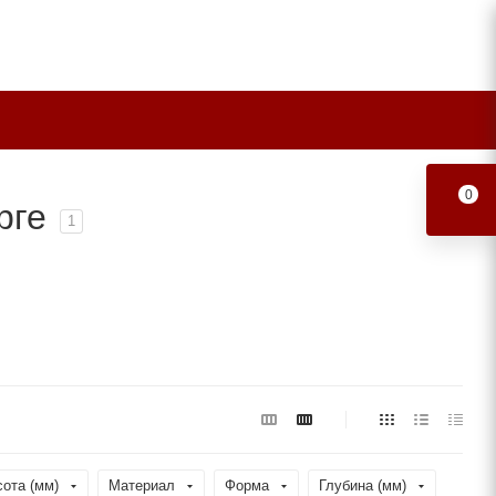
0
рге
1
ота (мм)
Материал
Форма
Глубина (мм)