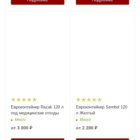
Евроконтейнер Razak 120 л
Евроконтейнер Sembol 120
под медицинские отходы
л Желтый
Много
Много
от
3 000 ₽
от
2 280 ₽