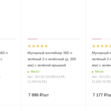
660 л
Мусорный контейнер 360 л
Мусорный к
 с
зелёный 2-х колёсный (д. 300
зелёный 2-х
мм) с зелёной крышкой
мм) с зелё
Много
Много
;
Арт.: 28.C82 (20.806.63.PE;
Арт.: 28.C29 
21.055.63.PE)
21.055.70.PE
7 898
₽
/шт
7 177
₽
/ш