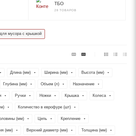
ТБО
28 ТОВАРОВ
 для мусора с крышкой
Длина (мм)
Ширина (мм)
Высота (мм)
Глубина (мм)
Объем (л)
Назначение
и
Ручки
Ножки
Крышка
Колеса
мм)
Количество в еврофуре (шт)
рловины (мм)
Цепь
Крепление
ия (мм)
Верхний диаметр (мм)
Толщина (мм)