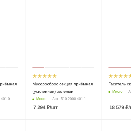
приёмная
Мусоросброс секция приёмная
Гаситель с
(усиленная) зеленый
Много
А
Много
.401.0
Арт.: 510.2000.401.1
7 294
₽
/шт
18 579
₽
/