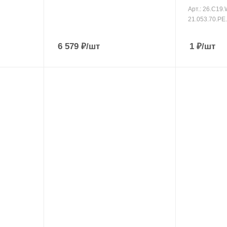
Арт.: 26.C19.
21.053.70.PE
6 579
₽
/шт
1
₽
/шт