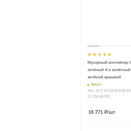
Мусорный контейнер 
зелёный 4-х колёсный
зелёной крышкой
Много
Арт.: 25.C19 (20.803.98.PE
21.053.98.PE)
16 771
₽
/шт