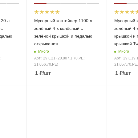
120 л
Мусорный контейнер 1100 л
Мусорный к
 с
зелёный 4-х колёсный с
зелёный 4-х
едалью
зелёной крышкой и педалью
крышкой и 
открывания
крышкой Twi
Много
Много
;
Арт.: 29.C21 (20.807.1.70.PE;
Арт.: 29.C19.
21.056.70.PE)
21.057.70.PE
1
₽
/шт
1
₽
/шт