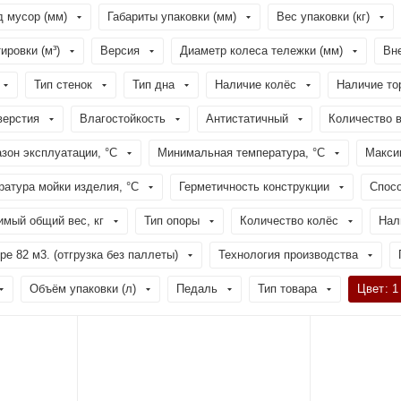
д мусор (мм)
Габариты упаковки (мм)
Вес упаковки (кг)
ировки (м³)
Версия
Диаметр колеса тележки (мм)
Вн
Тип стенок
Тип дна
Наличие колёс
Наличие то
верстия
Влагостойкость
Антистатичный
Количество в
зон эксплуатации, °C
Минимальная температура, °C
Макси
атура мойки изделия, °C
Герметичность конструкции
Спос
мый общий вес, кг
Тип опоры
Количество колёс
Нал
е 82 м3. (отгрузка без паллеты)
Технология производства
Объём упаковки (л)
Педаль
Тип товара
Цвет
: 1