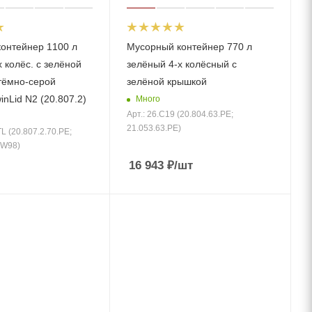
онтейнер 1100 л
Мусорный контейнер 770 л
 колёс. с зелёной
зелёный 4-х колёсный с
тёмно-серой
зелёной крышкой
nLid N2 (20.807.2)
Много
Арт.: 26.C19 (20.804.63.PE;
21.053.63.PE)
TL (20.807.2.70.PE;
.W98)
16 943
₽
/шт