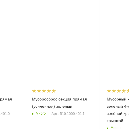
прямая
Мусоросброс секция прямая
Мусорный к
(усиленная) зеленый
зелёный 4-
зелёной кр
Много
.401.0
Арт.: 510.1000.401.1
крышкой
Много