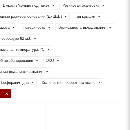
Емкость/кольцо под пакет
Резиновая окантовка
ешние размеры основания (ДхШхВ)
Тип крышки
рмоза
Поверхность
Возможность вкладывания
 еврофуре 82 м3.
мальная температура, °C
об штабелирования
ЭКО
ичие педали открывания
Перфорация дна
Количество поворотных колёс