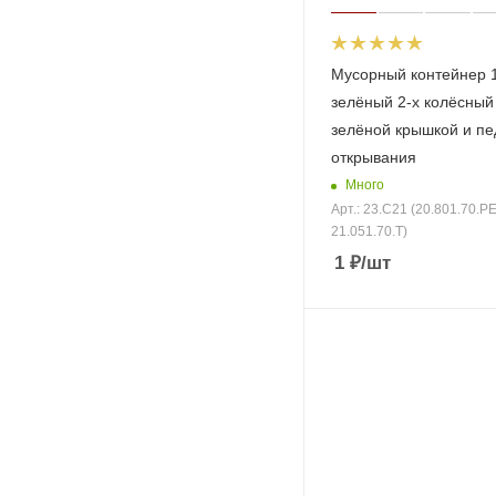
Мусорный контейнер 
зелёный 2-х колёсный
зелёной крышкой и п
открывания
Много
Арт.: 23.C21 (20.801.70.PE
21.051.70.Т)
1
₽
/шт