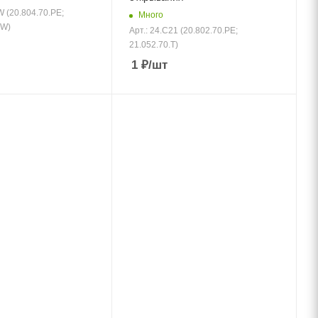
W (20.804.70.PE;
Много
.W)
Арт.: 24.C21 (20.802.70.PE;
21.052.70.Т)
1
₽
/шт