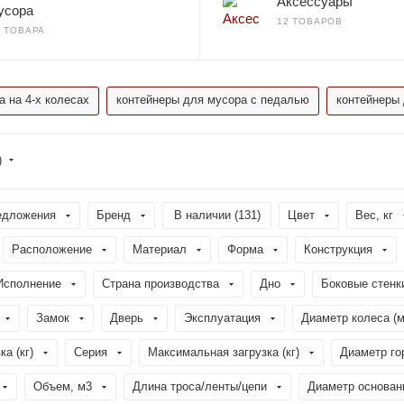
Аксессуары
усора
12 ТОВАРОВ
4 ТОВАРА
 на 4-х колесах
контейнеры для мусора с педалью
контейнеры
)
едложения
Бренд
В наличии (
131
)
Цвет
Вес, кг
Расположение
Материал
Форма
Конструкция
Исполнение
Страна производства
Дно
Боковые стенк
Замок
Дверь
Эксплуатация
Диаметр колеса (
а (кг)
Серия
Максимальная загрузка (кг)
Диаметр го
Объем, м3
Длина троса/ленты/цепи
Диаметр основан