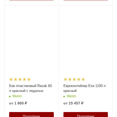
Бак пластиковый Razak 60
Евроконтейнер Ese 1100 л
л красный с педалью
красный
Много
Много
от
1 800 ₽
от
15 457 ₽
Подробнее
Подробнее