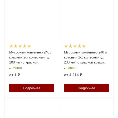
Мусорный контейнер 240 л
Мусорный контейнер 240 л
красный 2-х колёсный (д.
красный 2-х колёсный (д.
200 мм) с красной
200 мм) с красной крышкой
полипропиленовой крышкой
NEW (20.808)
Много
Много
от
1 ₽
от
4 214 ₽
Подробнее
Подробнее