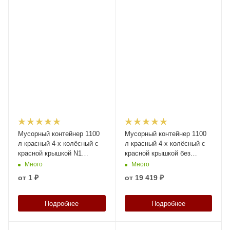
Мусорный контейнер 1100
Мусорный контейнер 1100
л красный 4-х колёсный с
л красный 4-х колёсный с
красной крышкой N1
красной крышкой без
(20.807.1)
педали
Много
Много
от
1 ₽
от
19 419 ₽
Подробнее
Подробнее