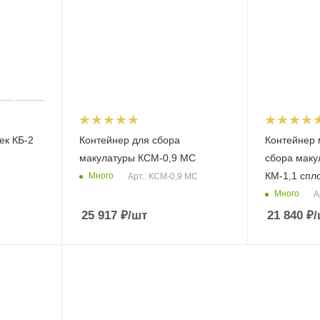
ек КБ-2
Контейнер для сбора
Контейнер 
макулатуры КСМ-0,9 МС
сбора маку
КМ-1,1 спл
Много
Арт.: КСМ-0,9 МС
Много
А
25 917
₽
/шт
21 840
₽
/