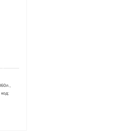
60л.,
 код: