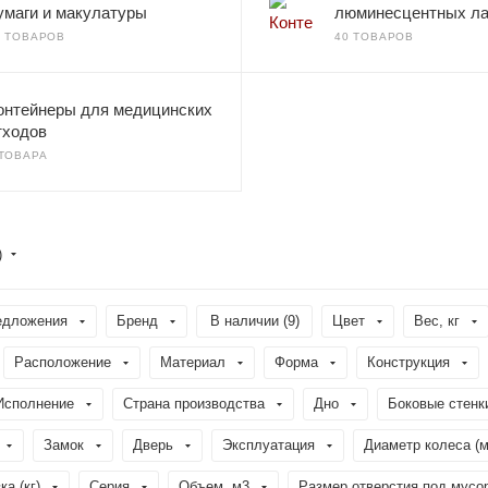
умаги и макулатуры
люминесцентных л
0 ТОВАРОВ
40 ТОВАРОВ
онтейнеры для медицинских
тходов
 ТОВАРА
)
едложения
Бренд
В наличии (
9
)
Цвет
Вес, кг
Расположение
Материал
Форма
Конструкция
Исполнение
Страна производства
Дно
Боковые стенк
Замок
Дверь
Эксплуатация
Диаметр колеса (
а (кг)
Серия
Объем, м3
Размер отверстия под мусор