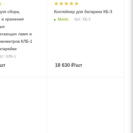
для сбора,
Контейнер для батареек КБ-3
 и хранения
Много
Арт.: КБ-3
ых
егающих ламп и
метров КЛБ-1
атарейки
рт.: КЛБ-1
шт
18 630
₽
/шт