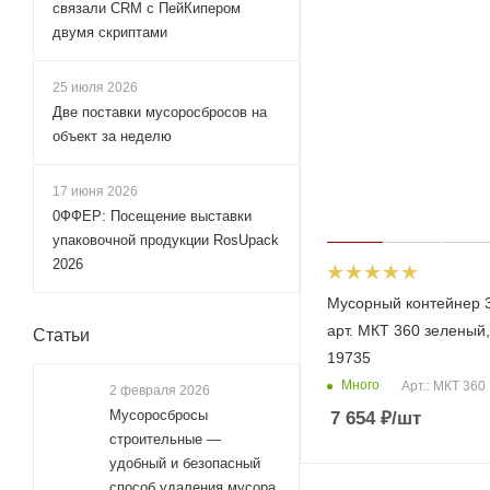
связали CRM с ПейКипером
двумя скриптами
25 июля 2026
Две поставки мусоросбросов на
объект за неделю
17 июня 2026
0ФФЕР: Посещение выставки
упаковочной продукции RosUpack
2026
Мусорный контейнер 3
арт. МКТ 360 зеленый,
Статьи
19735
Много
Арт.: МКТ 360
2 февраля 2026
Мусоросбросы
7 654
₽
/шт
строительные —
удобный и безопасный
способ удаления мусора