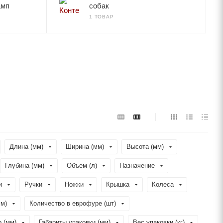
амп
собак
1 ТОВАР
Длина (мм)
Ширина (мм)
Высота (мм)
Глубина (мм)
Объем (л)
Назначение
и
Ручки
Ножки
Крышка
Колеса
мм)
Количество в еврофуре (шт)
 (мм)
Габариты упаковки (мм)
Вес упаковки (кг)