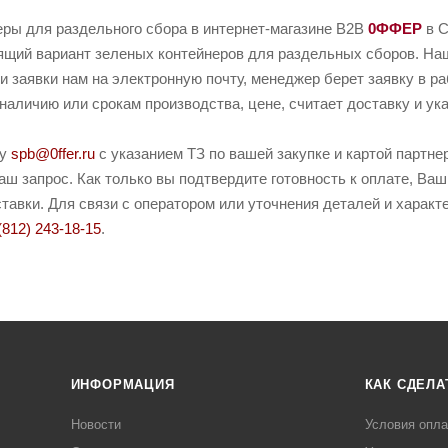
еры для раздельного сбора в интернет-магазине B2B
0ФФЕР
в С
ящий вариант зеленых контейнеров для раздельных сборов. Наш
и заявки нам на электронную почту, менеджер берет заявку в р
наличию или срокам производства, цене, считает доставку и ука
ту
spb@0ffer.ru
с указанием ТЗ по вашей закупке и картой партн
ш запрос. Как только вы подтвердите готовность к оплате, Ваш
тавки. Для связи с оператором или уточнения деталей и харак
(812) 243-18-15
.
ИНФОРМАЦИЯ
КАК СДЕЛА
Новости
Условия опл