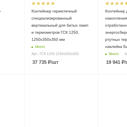
р
Контейнер герметичный
Контейнер 
специализированный
накопления
вертикальный для битых ламп
отработанн
и термометров ГСК 1250,
энергосбер
1250х350х350 мм
ртутных термо
наклейка Б
Много
Много
Арт.: ГСК 1250 1250х350х350
А
37 735
₽
/шт
19 941
₽
/