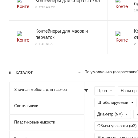
Контейнеры для сбора стекла
б
8 ТОВАРОВ
1
Контейнеры для масок и
К
перчаток
о
3 ТОВАРА
2
По умолчанию (возрастание
КАТАЛОГ
Уличная мебель для парков
Цена
Наши пр
Штабелируемый
Светильники
Диаметр (мм)
Пластиковые емкости
Объем упаковки (м3)
Максимальная нагрузк