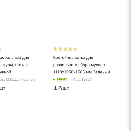
мобильный для
Контейнер сетка для
латуры, стекла
раздельного сбора мусора
ошной
1118x1050x1585 мм Зеленый
Много
рт.: КМ-1,1 сплошной
Арт.: 18307
шт
1
₽
/шт