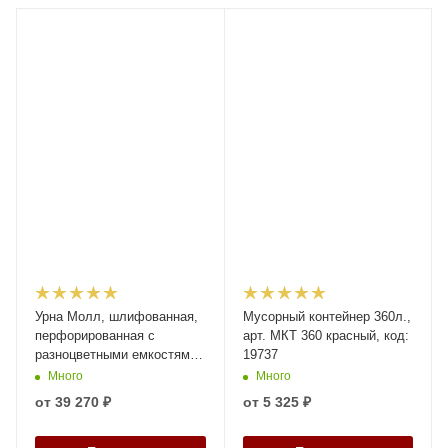
Урна Молл, шлифованная,
Мусорный контейнер 360л.,
перфорированная с
арт. МКТ 360 красный, код:
разноцветными емкостями
19737
3х27 л
Много
Много
от
39 270 ₽
от
5 325 ₽