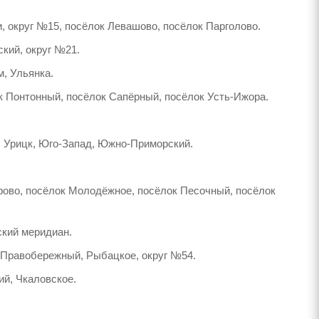
, округ №15, посёлок Левашово, посёлок Парголово.
кий, округ №21.
м, Ульянка.
к Понтонный, посёлок Сапёрный, посёлок Усть-Ижора.
, Урицк, Юго-Запад, Южно-Приморский.
арово, посёлок Молодёжное, посёлок Песочный, посёлок
ский меридиан.
, Правобережный, Рыбацкое, округ №54.
ий, Чкаловское.