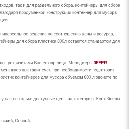
тходов, так и для раздельного сбора. контейнеры для сбора
 Благодаря продуманной конструкции контейнер для мусора
ции.
 универсальное решение по соотношению цены и ресурса,
нтейнеры для сбора пластика 800л остаются стандартом для
ера с реквизитами Вашего юр.лица. Менеджеры
0FFER
 менеджер выставит счет, при необходимости подготовит
еристик контейнеров для мусора объемом 800 л звоните по
у нас не только доступные цены на категорию "Контейнеры
вский, Сенной.