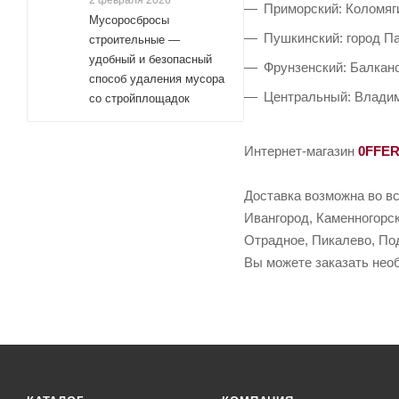
2 февраля 2026
Приморский: Коломяги
Мусоросбросы
Пушкинский: город П
строительные —
удобный и безопасный
Фрунзенский: Балканс
способ удаления мусора
Центральный: Владим
со стройплощадок
Интернет-магазин
0FFE
Доставка возможна во вс
Ивангород, Каменногорск
Отрадное, Пикалево, Под
Вы можете заказать необ