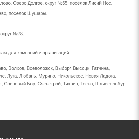
лово, Озеро Долгое, округ №65, посёлок Лисий Нос.
лево, посёлок Шушары.
 округ №78.
ам для компаний и организаций.
во, Волхов, Всеволожск, Выборг, Высоцк, Гатчина,
ле, Луга, Любань, Мурино, Никольское, Новая Ладога,
, Сосновый Бор, Сясьстрой, Тихвин, Тосно, Шлиссельбург.