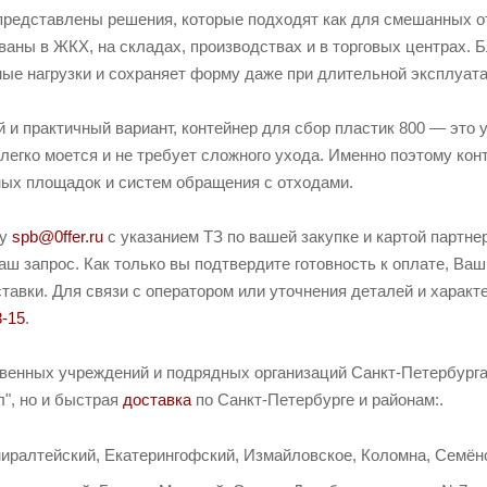
r представлены решения, которые подходят как для смешанных о
ваны в ЖКХ, на складах, производствах и в торговых центрах.
ые нагрузки и сохраняет форму даже при длительной эксплуата
 и практичный вариант, контейнер для сбор пластик 800 — это
легко моется и не требует сложного ухода. Именно поэтому ко
ых площадок и систем обращения с отходами.
ту
spb@0ffer.ru
с указанием ТЗ по вашей закупке и картой партн
ш запрос. Как только вы подтвердите готовность к оплате, Ваш
тавки. Для связи с оператором или уточнения деталей и характ
8-15
.
твенных учреждений и подрядных организаций Санкт-Петербурга 
л", но и быстрая
доставка
по Санкт-Петербурге и районам:.
иралтейский, Екатерингофский, Измайловское, Коломна, Семёно