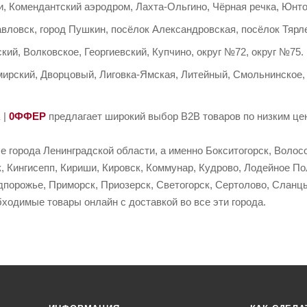
, Комендантский аэродром, Лахта-Ольгино, Чёрная речка, Юнто
авловск, город Пушкин, посёлок Александровская, посёлок Тяр
кий, Волковское, Георгиевский, Купчино, округ №72, округ №75.
ирский, Дворцовый, Лиговка-Ямская, Литейный, Смольнинское,
R
|
0ФФЕР
предлагает широкий выбор B2B товаров по низким цен
е города Ленинградской области, а именно Бокситогорск, Волосо
, Кингисепп, Кириши, Кировск, Коммунар, Кудрово, Лодейное По
порожье, Приморск, Приозерск, Светогорск, Сертолово, Сланцы
ходимые товары онлайн с доставкой во все эти города.