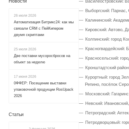
Новости
Василеостровский: Ва
Выборгский: Парнас,
26 июля 2026
Калининский: Академи
Автоматизация Битрикс24: как мы
связали CRM с ПейКипером
Кировский: Автово, Д
двумя скриптами
Колпинский: город Ко
Красногвардейский: 
25 июля 2026
Две поставки мусоросбросов на
Красносельский: горо
объект за неделю
Кронштадтский район 
17 июня 2026
Курортный: город Зел
0ФФЕР: Посещение выставки
Репино, посёлок Серо
упаковочной продукции RosUpack
Московский: Гагаринс
2026
Невский: Ивановский
Петроградский: Аптек
Статьи
Петродворцовый: горо