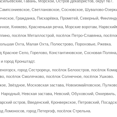
сильевский, Гавань, Морской, Остров Декабристов, округ №7.
 Сампсониевское, Светлановское, Сосновское, Шувалово-Озерки
ческое, Гражданка, Пискарёвка, Прометей, Северный, Финляндс
ачное, Княжево, Красненькая речка, Морские воротам, Нарвский
лпино, посёлок Металлострой, посёлок Петро-Славянка, посёло
Большая Охта, Малая Охта, Полюстрово, Пороховые, Ржевка.
д Красное Село, Горелово, Константиновское, Сосновая Поляна
и город Кронштадт.
еногорск, город Сестрорецк, посёлок Белоостров, посёлок Ком
во, посёлок Смолячково, посёлок Солнечное, посёлок Ушково.
кое, Звёздное, Московская застава, Новоизмайловское, Пулков
, Народный, Невская застава, Невский, Обуховский, Оккервиль
арский остров, Введенский, Кронверкское, Петровский, Посадск
д Ломоносов, город Петергоф, посёлок Стрельна.