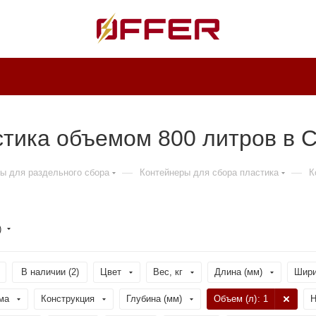
тика объемом 800 литров в С
—
—
ы для раздельного сбора
Контейнеры для сбора пластика
К
)
В наличии (
2
)
Цвет
Вес, кг
Длина (мм)
Шири
ма
Конструкция
Глубина (мм)
Объем (л)
: 1
Н