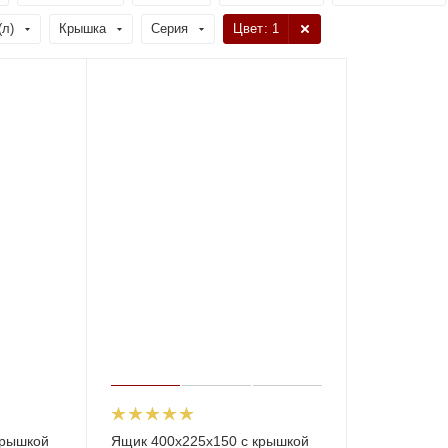
(л)
Крышка
Серия
Цвет
: 1
крышкой
Ящик 400х225х150 с крышкой