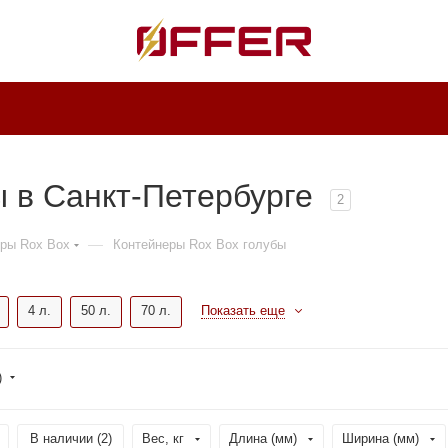
ы в Санкт-Петербурге
2
—
ры Rox Box
Контейнеры Rox Box голубы
4 л.
50 л.
70 л.
Показать еще
)
В наличии (
2
)
Вес, кг
Длина (мм)
Ширина (мм)