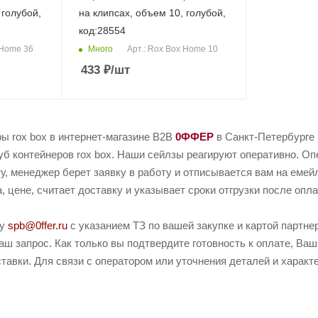
 голубой,
на клипсах, объем 10, голубой,
код:28554
Много
 Home 36
Арт.: Rox Box Home 10
433
₽
/шт
ы rox box в интернет-магазине B2B
0ФФЕР
в Санкт-Петербурге 
б контейнеров rox box. Наши сейлзы реагируют оперативно. Опе
у, менеджер берет заявку в работу и отписывается вам на емей
, цене, считает доставку и указывает сроки отгрузки после опла
ту
spb@0ffer.ru
с указанием ТЗ по вашей закупке и картой партн
ш запрос. Как только вы подтвердите готовность к оплате, Ваш
тавки. Для связи с оператором или уточнения деталей и характ