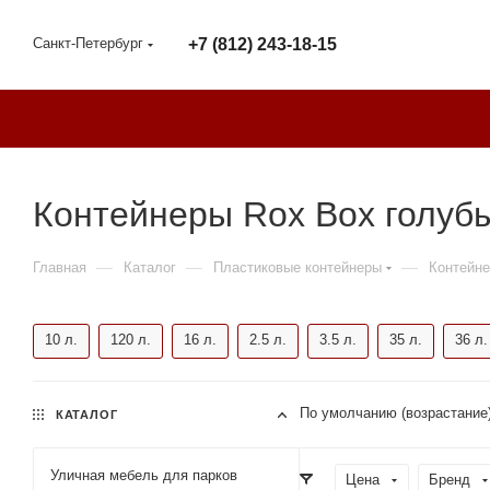
Санкт-Петербург
+7 (812) 243-18-15
Контейнеры Rox Box голуб
—
—
—
Главная
Каталог
Пластиковые контейнеры
Контейне
10 л.
120 л.
16 л.
2.5 л.
3.5 л.
35 л.
36 л.
По умолчанию (возрастание
КАТАЛОГ
Уличная мебель для парков
Цена
Бренд