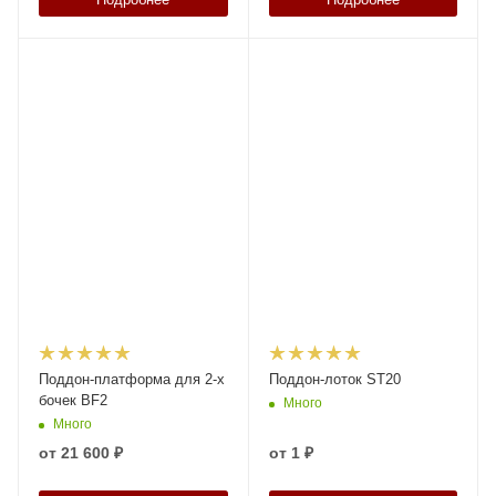
Поддон-платформа для 2-х
Поддон-лоток ST20
бочек BF2
Много
Много
от
21 600 ₽
от
1 ₽