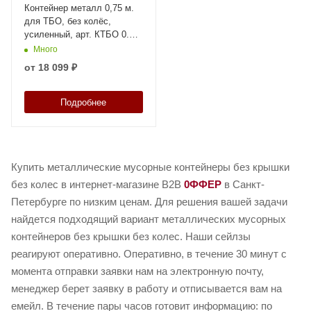
Контейнер металл 0,75 м.
для ТБО, без колёс,
усиленный, арт. КТБО 0.75-
1 H, код: 25393
Много
от
18 099 ₽
Подробнее
Купить металлические мусорные контейнеры без крышки
без колес в интернет-магазине B2B
0ФФЕР
в Санкт-
Петербурге по низким ценам. Для решения вашей задачи
найдется подходящий вариант металлических мусорных
контейнеров без крышки без колес. Наши сейлзы
реагируют оперативно. Оперативно, в течение 30 минут с
момента отправки заявки нам на электронную почту,
менеджер берет заявку в работу и отписывается вам на
емейл. В течение пары часов готовит информацию: по