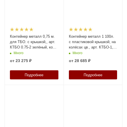
Контейнер металл 0,75 м.
Контейнер металл 1 100л.
для ТБО. с крышкой,, арт.
с пластиковой крышкой, на
КТБО 0.75-2 зелёный, код:
колёсах цв., арт. КТБО-1,1
24126
зелёный, код: 28719
Много
Много
от
23 275 ₽
от
28 685 ₽
Подробнее
Подробнее