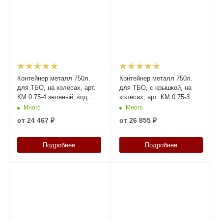
Контейнер металл 750л.
Контейнер металл 750л.
для ТБО, на колёсах, арт.
для ТБО, с крышкой, на
КМ 0.75-4 зелёный, код:
колёсах, арт. КМ 0.75-3
28320
зелёный, код: 28319
Много
Много
от
24 467 ₽
от
26 855 ₽
Подробнее
Подробнее