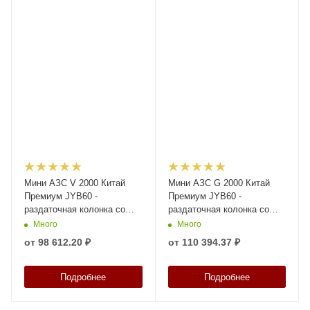
Мини АЗС V 2000 Китай
Мини АЗС G 2000 Китай
Премиум JYB60 -
Премиум JYB60 -
раздаточная колонка со
раздаточная колонка со
счетчиком Синий
счетчиком Синий
Много
Много
от
98 612.20 ₽
от
110 394.37 ₽
Подробнее
Подробнее