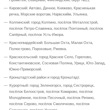
Кировский: Автово, Дачное, Княжево, Красненькая
речка, Морские воротам, Нарвскийм, Ульянка.
Колпинский: город Колпино, посёлок Металлострой,
посёлок Петро-Славянка, посёлок Понтонный, посёлок
Сапёрный, посёлок Усть-Ижора.
Красногвардейский: Большая Охта, Малая Охта,
Полюстрово, Пороховые, Ржевка.
Красносельский: город Красное Село, Горелово,
Константиновское, Сосновая Поляна, Урицк, Юго-Запад,
Южно-Приморский.
Кронштадтский район и город Кронштадт.
Курортный: город Зеленогорск, город Сестрорецк,
посёлок Белоостров, посёлок Комарово, посёлок
Молодёжное, посёлок Песочный, посёлок Репино,
посёлок Серово, посёлок Смолячково, посёлок
Солнечное, посёлок Ушково.