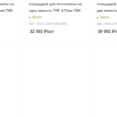
омпы на
площадкой для мотопомпы на
площадкой
0мм ПВХ
одну емкость TRF d75мм ПВХ
две емкост
Много
Много
Арт.: 40312.0000.000.006
Арт.: 40312.0
32 592
₽
/шт
38 092
₽
/