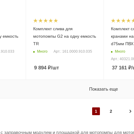
Комплект слива для
Комплект с
у емкость
мотопомпы G2 на одну емкость
кранами на
TR
d75мм ПВХ
Много
Много
0.910.033
Арт.: 161.0000.910.035
Арт.: 40321.0
9 894
₽
/шт
37 161
₽
/
Показать еще
1
2
 с заправочным модулем и площадкой для мотопомпы для мото