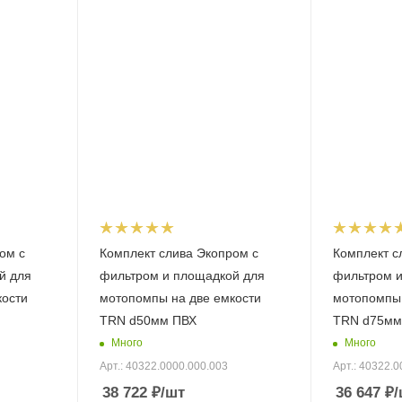
ом с
Комплект слива Экопром с
Комплект с
й для
фильтром и площадкой для
фильтром и
кости
мотопомпы на две емкости
мотопомпы 
TRN d50мм ПВХ
TRN d75мм
Много
Много
Арт.: 40322.0000.000.003
Арт.: 40322.0
38 722
₽
/шт
36 647
₽
/