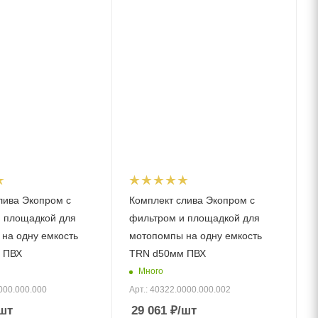
лива Экопром с
Комплект слива Экопром с
 площадкой для
фильтром и площадкой для
на одну емкость
мотопомпы на одну емкость
 ПВХ
TRN d50мм ПВХ
Много
000.000.000
Арт.: 40322.0000.000.002
шт
29 061
₽
/шт