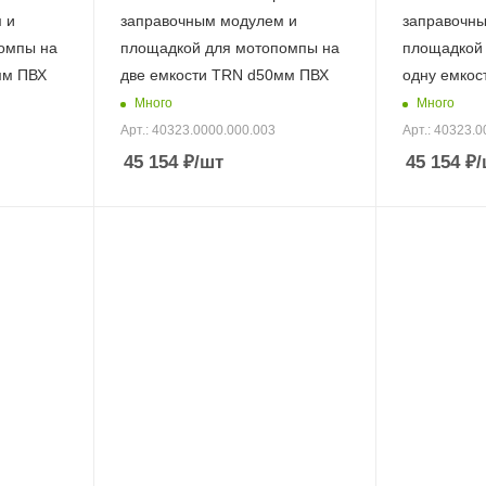
 и
заправочным модулем и
заправочн
омпы на
площадкой для мотопомпы на
площадкой
мм ПВХ
две емкости TRN d50мм ПВХ
одну емкос
Много
Много
Арт.: 40323.0000.000.003
Арт.: 40323.0
45 154
₽
/шт
45 154
₽
/