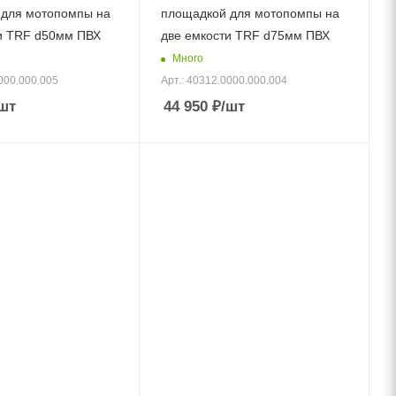
 для мотопомпы на
площадкой для мотопомпы на
и TRF d50мм ПВХ
две емкости TRF d75мм ПВХ
Много
000.000.005
Арт.: 40312.0000.000.004
шт
44 950
₽
/шт