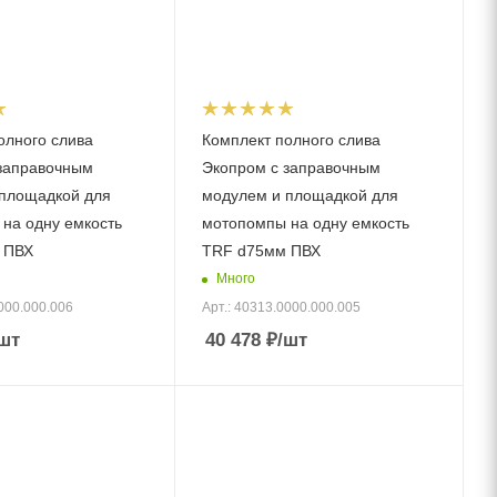
олного слива
Комплект полного слива
заправочным
Экопром с заправочным
площадкой для
модулем и площадкой для
на одну емкость
мотопомпы на одну емкость
 ПВХ
TRF d75мм ПВХ
Много
000.000.006
Арт.: 40313.0000.000.005
шт
40 478
₽
/шт