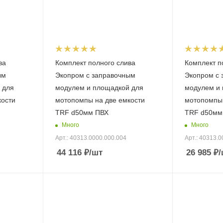
ва
Комплект полного слива
Комплект п
ым
Экопром с заправочным
Экопром с 
 для
модулем и площадкой для
модулем и 
кости
мотопомпы на две емкости
мотопомпы 
TRF d50мм ПВХ
TRF d50мм
Много
Много
Арт.: 40313.0000.000.004
Арт.: 40313.0
44 116
₽
/шт
26 985
₽
/