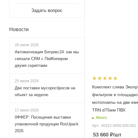
Задать вопрос
Новости
26 июля 2026
Автоматизация Битрикс24: как мы
связали CRM с ПейКипером
двумя скриптами
25 июля 2026
Комплект слива Экопр
Две поставки мусоросбросов на
фильтром и площадко
объект за неделю
мотопомпы на две ем
TRN d75мм ПВХ
17 июня 2026
0ФФЕР: Посещение выставки
Много
упаковочной продукции RosUpack
Арт.: 40322.0000.000.001
2026
53 660
₽
/шт