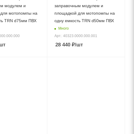
ым модулем и
заправочным модулем и
 для мотопомпы на
площадкой для мотопомпы на
ть TRN d75мм ПВХ
одну емкость TRN d50мм ПВХ
Много
000.000.000
Арт.: 40323.0000.000.001
шт
28 440
₽
/шт