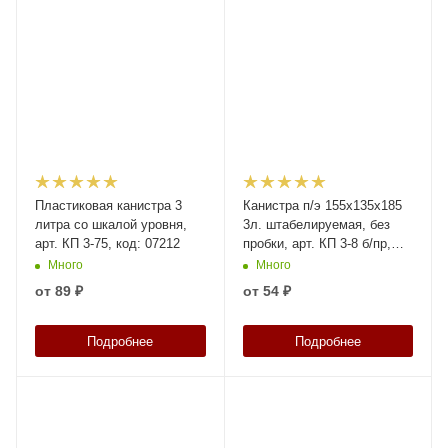
Пластиковая канистра 3
Канистра п/э 155х135х185
литра со шкалой уровня,
3л. штабелируемая, без
арт. КП 3-75, код: 07212
пробки, арт. КП 3-8 б/пр,
код: 21448
Много
Много
от
89 ₽
от
54 ₽
Подробнее
Подробнее