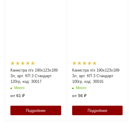
Канистра п/э 190х123х189
Канистра п/э 190х123х189
3л, арт. КП 3 Стандарт
3л, арт. КП 3 Стандарт
120гр, код: 30017
100гр, код: 30016
Много
Много
от
61 ₽
от
56 ₽
Подробнее
Подробнее