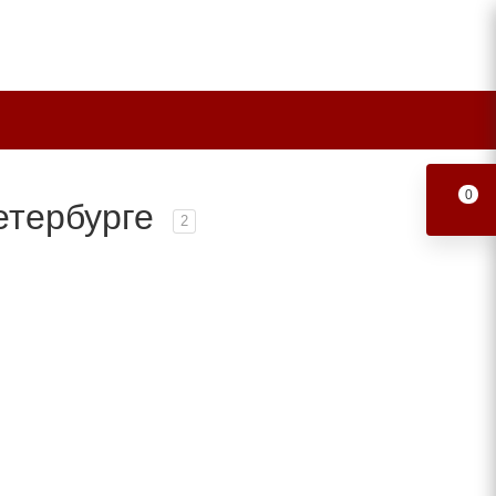
0
етербурге
2