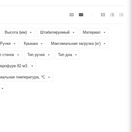
Высота (мм)
Штабелируемый
Материал
Ручки
Крышка
Максимальная загрузка (кг)
п стенок
Тип ручек
Тип дна
еврофуре 82 м3.
мальная температура, °C