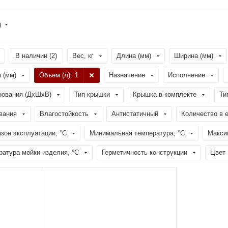
)
В наличии (
2
)
Вес, кг
Длина (мм)
Ширина (мм)
 (мм)
Объем (л)
: 1
Назначение
Исполнение
нования (ДхШхВ)
Тип крышки
Крышка в комплекте
Ти
вания
Влагостойкость
Антистатичный
Количество в 
зон эксплуатации, °C
Минимальная температура, °C
Макси
атура мойки изделия, °C
Герметичность конструкции
Цвет