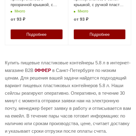
прозрачной крышкой, с
крышкой, с ручкой пластик,
ручкой пластик, код: 37376
код: 37375
Много
Много
от
93 ₽
от
93 ₽
Подробнее
Подробнее
Купить пищевые пластиковые контейнеры 5.8 л в интернет-
магазине B2B
0ФФЕР
в Санкт-Петербурге по низким
ценам. Для решения вашей задачи найдется подходящий
вариант пищевых пластиковых контейнеров 5.8 л. Наши
сейлзы реагируют оперативно. Оперативно, в течение 30
минут с момента отправки заявки нам на электронную
почту, менеджер берет заявку в работу и отписывается вам
на емейл. В течение пары часов готовит информацию: по
наличию или срокам производства, цене, считает доставку
и указывает сроки отгрузки после оплаты счета.