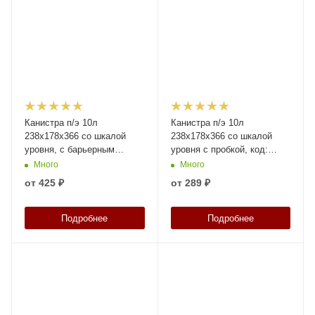
Канистра п/э 10л
Канистра п/э 10л
238х178х366 со шкалой
238х178х366 со шкалой
уровня, с барьерным
уровня с пробкой, код:
слоем, с пробкой, код:
39160
Много
Много
39161
от
425 ₽
от
289 ₽
Подробнее
Подробнее