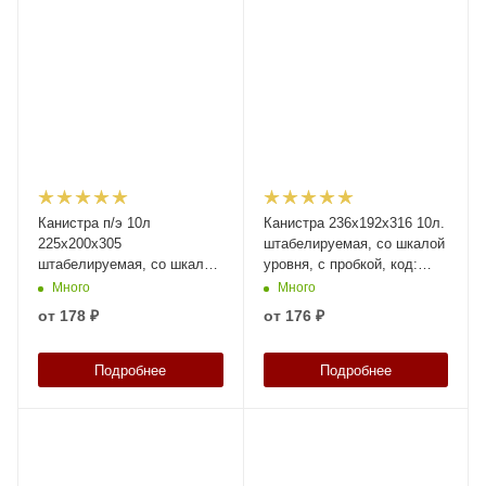
Канистра п/э 10л
Канистра 236х192х316 10л.
225х200х305
штабелируемая, со шкалой
штабелируемая, со шкалой
уровня, с пробкой, код:
уровня, с пробкой, код:
37889
Много
Много
39308
от
178 ₽
от
176 ₽
Подробнее
Подробнее