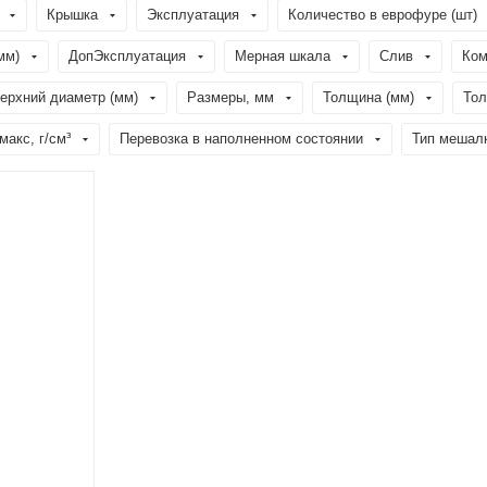
Крышка
Эксплуатация
Количество в еврофуре (шт)
мм)
ДопЭксплуатация
Мерная шкала
Слив
Ком
ерхний диаметр (мм)
Размеры, мм
Толщина (мм)
Тол
акс, г/см³
Перевозка в наполненном состоянии
Тип мешал