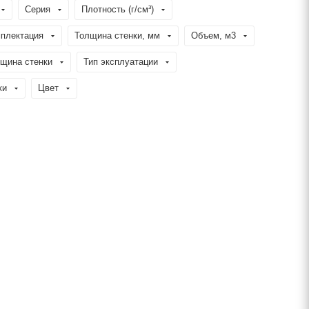
Серия
Плотность (г/см³)
плектация
Толщина стенки, мм
Объем, м3
щина стенки
Тип эксплуатации
ки
Цвет