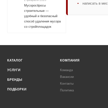
2 февраля 2026
написать в ме
Мусоросбросы
строительные —
удобный и безопасный
способ удаления мусора
со стройплощадок
КАТАЛОГ
КОМПАНИЯ
УСЛУГИ
Команда
Вакансии
БРЕНДЫ
Контакты
ПОДБОРКИ
Политика