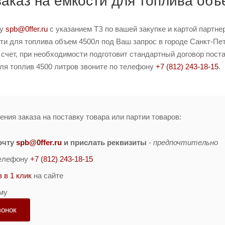
заказ на емкости для топлива об
ту
spb@0ffer.ru
с указанием ТЗ по вашей закупке и картой партн
и для топлива объем 4500л под Ваш запрос в городе Санкт-Пете
чет, при необходимости подготовит стандартный договор поста
ля топлив 4500 литров звоните по телефону
+7 (812) 243-18-15
.
ния заказа на поставку товара или партии товаров:
очту
spb@0ffer.ru
и прислать реквизиты
-
предпочтительно
телефону
+7 (812) 243-18-15
з в 1 клик
на сайте
му
вонок