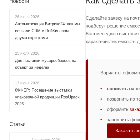
Как сделать 
Новости
26 июля 2026
Сделайте заявку на поч
Автоматизация Битрикс24: как мы
подберут решение емкост
связали CRM с ПейКипером
Ваш менеджер выставит с
двумя скриптами
характеристик емкость д
25 июля 2026
Две поставки мусоросбросов на
объект за неделю
Варианты оформле
17 июня 2026
написать на п
0ФФЕР: Посещение выставки
упаковочной продукции RosUpack
позвонить по 
2026
оформить
зака
заполнить фор
Статьи
Заказать з