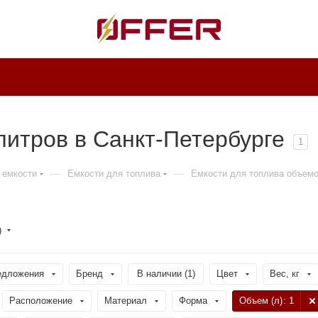
литров в Санкт-Петербурге
1
—
—
 емкости
Емкости для топлива
Емкости для топлива объемо
)
едложения
Бренд
В наличии (
1
)
Цвет
Вес, кг
Расположение
Материал
Форма
Объем (л)
: 1