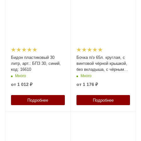
Бидон пластиковый 30
Бочка п/э 65л. круглая, с
литр, арт.: БПЗ 30, синий,
винтовой чёрной крышкой,
код: 16610
без вкладыша, с чёрными
ручками, код: 38438
Много
Много
от
1 012 ₽
от
1 176 ₽
Подробнее
Подробнее