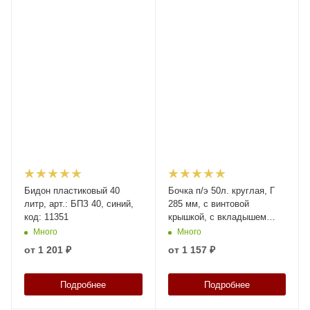
Бидон пластиковый 40
Бочка п/э 50л. круглая, Г
литр, арт.: БПЗ 40, синий,
285 мм, с винтовой
код: 11351
крышкой, с вкладышем
внутри, с усил ручками,
Много
Много
код: 39456
от
1 201 ₽
от
1 157 ₽
Подробнее
Подробнее