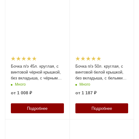
Бочка п/э 45л. круглая, с
Бочка п/э 50л. круглая, с
винтовой чёрной крышкой,
винтовой белой крышкой,
без вкладыша, с чёрными
без вкладыша, с белыми
ручками, код: 38437
ручками, код: 38436
Много
Много
от
1 008 ₽
от
1 187 ₽
Подробнее
Подробнее