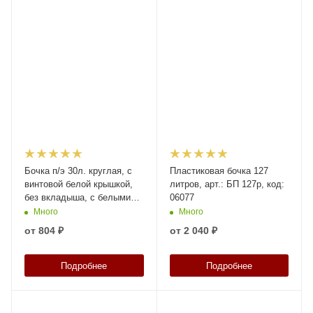
Бочка п/э 30л. круглая, с
Пластиковая бочка 127
винтовой белой крышкой,
литров, арт.: БП 127р, код:
без вкладыша, с белыми
06077
ручками, код: 38435
Много
Много
от
804 ₽
от
2 040 ₽
Подробнее
Подробнее