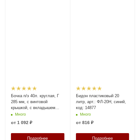
Бочка п/э 40л. круглая, Г
Бидон пластиковый 20
285 мм, с винтовой
литр, арт.: ФЛ-20Н, синий,
крышкой, с вкладышем
код: 14877
внутри, с усил. ручками,
Много
Много
код: 39455
от
1 092 ₽
от
816 ₽
Подробнее
Подробнее