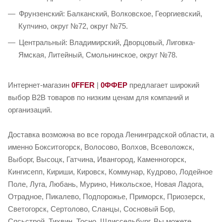
Фрунзенский: Балканский, Волковское, Георгиевский,
Купчино, округ №72, округ №75.
Центральный: Владимирский, Дворцовый, Лиговка-
Ямская, Литейный, Смольнинское, округ №78.
Интернет-магазин
0FFER
|
0ФФЕР
предлагает широкий
выбор B2B товаров по низким ценам для компаний и
организаций.
Доставка возможна во все города Ленинградской области, а
именно Бокситогорск, Волосово, Волхов, Всеволожск,
Выборг, Высоцк, Гатчина, Ивангород, Каменногорск,
Кингисепп, Кириши, Кировск, Коммунар, Кудрово, Лодейное
Поле, Луга, Любань, Мурино, Никольское, Новая Ладога,
Отрадное, Пикалево, Подпорожье, Приморск, Приозерск,
Светогорск, Сертолово, Сланцы, Сосновый Бор,
Сясьстрой, Тихвин, Тосно, Шлиссельбург. Вы можете