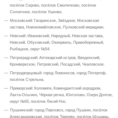
посёлок Серово, посёлок Смолячково, посёлок
Солнечное, посёлок Ушково.
Московский: Гагаринское, Звёздное, Московская
застава, Новоизмайловское, Пулковский меридиан.
Невский: Ивановский, Народный, Невская застава,
Невский, Обуховский, Оккервиль, Правобережный,
Рыбацкое, округ №54.
Петроградский: Аптекарский остров, Введенский,
Кронверкское, Петровский, Посадский, Чкаловское.
Петродворцовый: город Ломоносов, город Петергоф,
посёлок Стрельна.
Приморский: Коломяги, Комендантский аэродром,
Лахта-Ольгино, Чёрная речка, Юнтолово, Озеро Долгое,
округ №65, посёлок Лисий Нос.
Пушкинский: город Павловск, город Пушкин, посёлок
Александровская, посёлок Тярлево, посёлок Шушары.