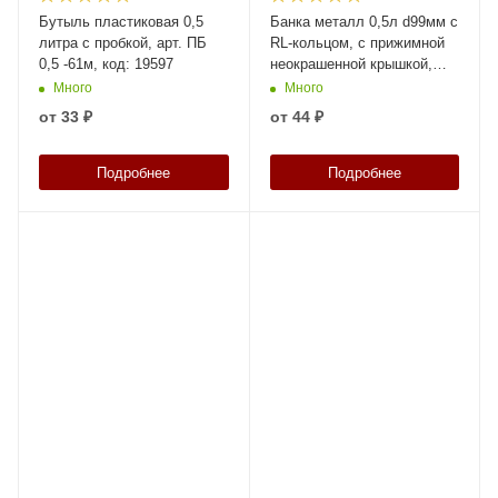
Бутыль пластиковая 0,5
Банка металл 0,5л d99мм с
литра с пробкой, арт. ПБ
RL-кольцом, с прижимной
0,5 -61м, код: 19597
неокрашенной крышкой,
код: 38852
Много
Много
от
33 ₽
от
44 ₽
Подробнее
Подробнее