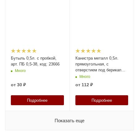
Бутыль 0,5л. с пробкой,
Канистра металл 0,5л.
арт. ПБ 0,5-38, код: 23666
прямоугольная, с
отверстием под берикап
Много
32мм, арт. КМ-0,5н без
Много
берикапа 32мм, код: 28771
от
30 ₽
от
112 ₽
Подробнее
Подробнее
Показать еще