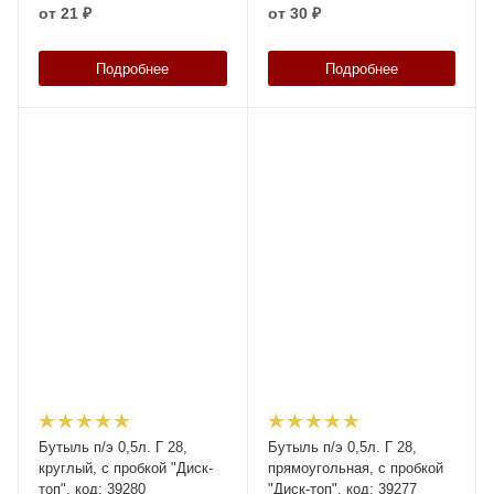
от
21 ₽
от
30 ₽
Подробнее
Подробнее
Бутыль п/э 0,5л. Г 28,
Бутыль п/э 0,5л. Г 28,
круглый, с пробкой "Диск-
прямоугольная, с пробкой
топ", код: 39280
"Диск-топ", код: 39277