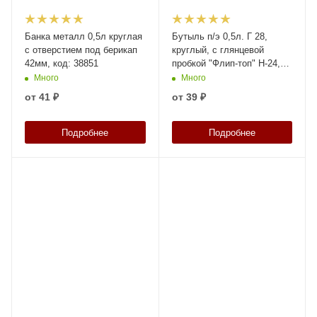
Банка металл 0,5л круглая
Бутыль п/э 0,5л. Г 28,
с отверстием под берикап
круглый, с глянцевой
42мм, код: 38851
пробкой "Флип-топ" Н-24,5
мм, код: 39651
Много
Много
от
41 ₽
от
39 ₽
Подробнее
Подробнее