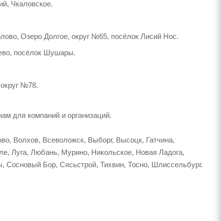
ий, Чкаловское.
лово, Озеро Долгое, округ №65, посёлок Лисий Нос.
лево, посёлок Шушары.
 округ №78.
ам для компаний и организаций.
во, Волхов, Всеволожск, Выборг, Высоцк, Гатчина,
ле, Луга, Любань, Мурино, Никольское, Новая Ладога,
, Сосновый Бор, Сясьстрой, Тихвин, Тосно, Шлиссельбург.