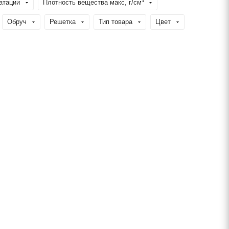
атации
Плотность вещества макс, г/см³
Обруч
Решетка
Тип товара
Цвет