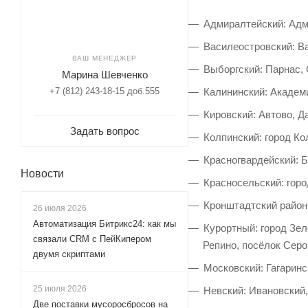
Адмиралтейский: Адм
Василеостровский: Ва
ВАШ МЕНЕДЖЕР
Выборгский: Парнас,
Марина Шевченко
+7 (812) 243-18-15 доб.555
Калининский: Академи
Кировский: Автово, Д
Задать вопрос
Колпинский: город Ко
Красногвардейский: 
Новости
Красносельский: горо
Кронштадтский район 
26 июля 2026
Автоматизация Битрикс24: как мы
Курортный: город Зел
связали CRM с ПейКипером
Репино, посёлок Серо
двумя скриптами
Московский: Гагаринс
25 июля 2026
Невский: Ивановский
Две поставки мусоросбросов на