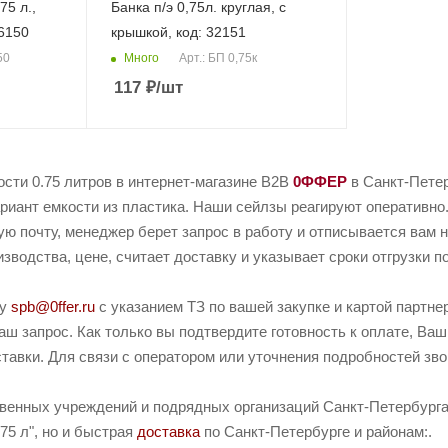
75 л.,
Банка п/э 0,75л. круглая, с
06150
крышкой, код: 32151
Много
50
Арт.: БП 0,75к
117
₽
/шт
сти 0.75 литров в интернет-магазине B2B
0ФФЕР
в Санкт-Петер
иант емкости из пластика. Наши сейлзы реагируют оперативно.
ую почту, менеджер берет запрос в работу и отписывается вам 
зводства, цене, считает доставку и указывает сроки отгрузки п
ту
spb@0ffer.ru
с указанием ТЗ по вашей закупке и картой партн
ш запрос. Как только вы подтвердите готовность к оплате, Ваш
тавки. Для связи с оператором или уточнения подробностей зв
твенных учреждений и подрядных организаций Санкт-Петербурга 
75 л", но и быстрая
доставка
по Санкт-Петербурге и районам:.