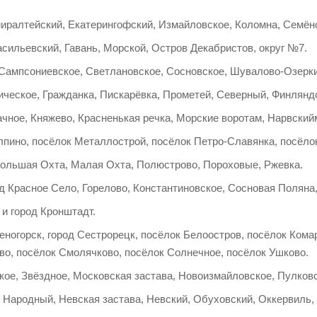
иралтейский, Екатерингофский, Измайловское, Коломна, Семёно
сильевский, Гавань, Морской, Остров Декабристов, округ №7.
 Сампсониевское, Светлановское, Сосновское, Шувалово-Озерки
ческое, Гражданка, Пискарёвка, Прометей, Северный, Финляндс
ачное, Княжево, Красненькая речка, Морские воротам, Нарвский
лпино, посёлок Металлострой, посёлок Петро-Славянка, посёло
Большая Охта, Малая Охта, Полюстрово, Пороховые, Ржевка.
д Красное Село, Горелово, Константиновское, Сосновая Поляна
и город Кронштадт.
еногорск, город Сестрорецк, посёлок Белоостров, посёлок Ком
во, посёлок Смолячково, посёлок Солнечное, посёлок Ушково.
кое, Звёздное, Московская застава, Новоизмайловское, Пулков
, Народный, Невская застава, Невский, Обуховский, Оккервиль