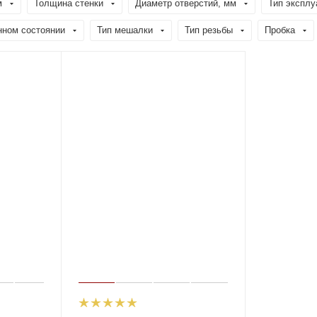
м
Толщина стенки
Диаметр отверстий, мм
Тип эксплу
нном состоянии
Тип мешалки
Тип резьбы
Пробка