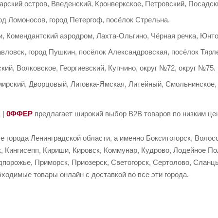
арский остров, Введенский, Кронверкское, Петровский, Посадск
д Ломоносов, город Петергоф, посёлок Стрельна.
, Комендантский аэродром, Лахта-Ольгино, Чёрная речка, Юнто
авловск, город Пушкин, посёлок Александровская, посёлок Тяр
кий, Волковское, Георгиевский, Купчино, округ №72, округ №75.
ирский, Дворцовый, Лиговка-Ямская, Литейный, Смольнинское,
R
|
0ФФЕР
предлагает широкий выбор B2B товаров по низким цен
е города Ленинградской области, а именно Бокситогорск, Волосо
, Кингисепп, Кириши, Кировск, Коммунар, Кудрово, Лодейное По
порожье, Приморск, Приозерск, Светогорск, Сертолово, Сланцы
ходимые товары онлайн с доставкой во все эти города.