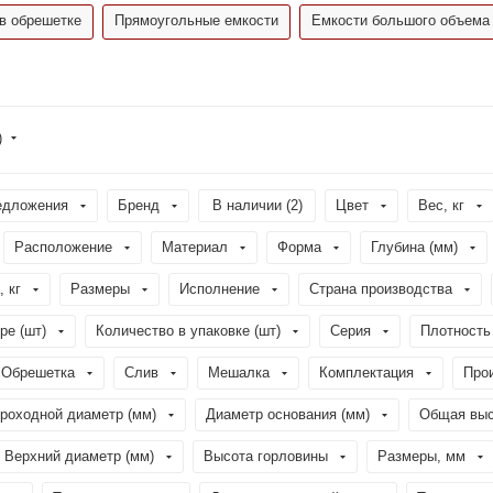
в обрешетке
Прямоугольные емкости
Емкости большого объема
)
едложения
Бренд
В наличии (
2
)
Цвет
Вес, кг
Расположение
Материал
Форма
Глубина (мм)
, кг
Размеры
Исполнение
Страна производства
ре (шт)
Количество в упаковке (шт)
Серия
Плотность 
Обрешетка
Слив
Мешалка
Комплектация
Про
роходной диаметр (мм)
Диаметр основания (мм)
Общая выс
Верхний диаметр (мм)
Высота горловины
Размеры, мм