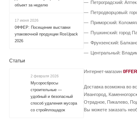
Петроградский: Аптек
объект за неделю
Петродворцовый: горо
17 июня 2026
Приморский: Коломяги
0ФФЕР: Посещение выставки
Пушкинский: город П
упаковочной продукции RosUpack
2026
Фрунзенский: Балканс
Центральный: Владим
Статьи
Интернет-магазин
0FFE
2 февраля 2026
Мусоросбросы
Доставка возможна во вс
строительные —
Ивангород, Каменногорск
удобный и безопасный
Отрадное, Пикалево, Под
способ удаления мусора
Вы можете заказать необ
со стройплощадок