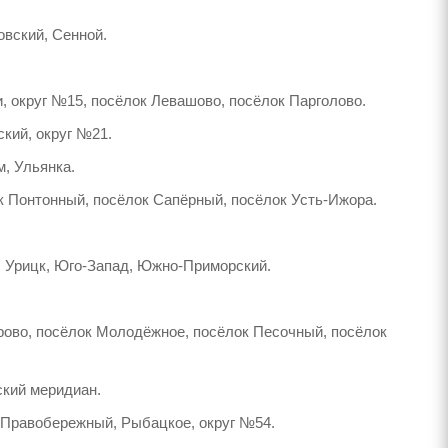
вский, Сенной.
, округ №15, посёлок Левашово, посёлок Парголово.
кий, округ №21.
м, Ульянка.
к Понтонный, посёлок Сапёрный, посёлок Усть-Ижора.
, Урицк, Юго-Запад, Южно-Приморский.
арово, посёлок Молодёжное, посёлок Песочный, посёлок
ский меридиан.
, Правобережный, Рыбацкое, округ №54.